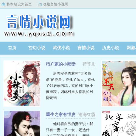
将本站设为首页
收藏言情小说网
首页
玄幻小说
武侠小说
言情小说
历史小说
网游
猎户家的小辣妻
荷荨儿
唐志安是杏林村“大名鼎
鼎”的克星，克死了亲人，克死
了邻居家的鸡，克的对门家小
孩摔跤，因此村里人都犹如对
待蛇蝎......
重生之家有悍妻
沧海红霞
他对着自己的妻子说：我
只有一妻一子一女，还选什