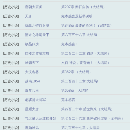
[历史小说]
唐朝大宗师
第207章 秦轩自传（大结局）
[历史小说]
天唐
完本感言及新书说明
[历史小说]
抗战之特战兵魂
第848章 最终的胜利！（完结篇）
[历史小说]
隋末之雄霸天下
第六百五十六章 大结局
[历史小说]
极品账房
完本感言！
[历史小说]
红楼之贾琏攻略
第二百二十二章 圆满（大结局）
[历史小说]
雄霸天下
六百 神说，要有光！（大结局）
[历史小说]
大汉名将
第362章 （大结局）
[历史小说]
越南1954
第二百四十二章 大结局!
[历史小说]
爆笑兵王
第658章：大结局！
[历史小说]
老婆是大将军
完本感言
[历史小说]
显耀大唐
第四百二十章 盛世到来（大结局）
[历史小说]
气运诸天从红楼开始
第七百二十六章 集体破碎虚空（全书完）
[历史小说]
鹿鼎雄风
第九百三十七章，大结局