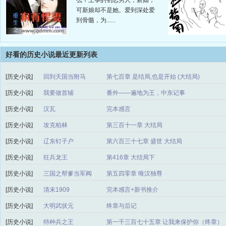
么？王筝的初恋男人，新婚，
可新娘却不是她。爱到深处爱
到骨髓，为......
好看的历史小说最近更新列表
[历史小说]
回到天国当附马
第七百章 是结局,也是开始 (大结局)
[历史小说]
我要做首辅
番外——遍地为王，中东记事
[历史小说]
汉瓦
完本感言
[历史小说]
攻克柏林
第三百十一章 大结局
[历史小说]
辽东钉子户
第六百三十七章 盛世 大结局
[历史小说]
狂兵龙王
第416章 大结局下
[历史小说]
三国之帮爹当军阀
第五四零章 唯汉独尊
[历史小说]
清末1909
完本感言+新书推介
[历史小说]
大明武状元
终章与后记
[历史小说]
特种兵之王
第一千三百七十五章 让我来保护你（终章）