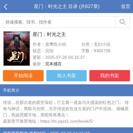
星门：时光之主 目录 (共627章)
首页
星门：时光之主
作者：老鹰吃小鸡
分类：玄幻小说
状态：完结
字数：8365738
更新：2025-07-26 04:16:37
最新：
完本感言
开始阅读
加入书架
我的书架
手机简介
传说，在那古老的星空深处，伫立着一道血与火侵染的红色之门。 传
奇与神话，黑暗与光明，无尽传说皆在这古老的门户中流淌。 俯瞰星
门，热血照耀天地，黑暗终将离去！
最新章节推荐地址：https://m.yqxs1.com/book/5/