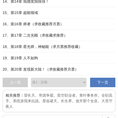
14、第14章 我感觉我很强！
15、第15章 超能领域
16、第16章 师者（求收藏推荐月票）
17、第17章 二次光顾（求收藏求推荐）
18、第18章 星光师，神秘能（求月票推荐收藏）
19、第19章 人不如狗
20、第20章 发现新大陆！（求收藏推荐月票）
上一页
下一页
相关推荐：
望长天
、
帝国争霸
、
星空职业者
、
青叶事务所
、
全职高
手
、
系统派我来抗战
、
星临诸天
、
长生界
、
放开那个女巫
、
大苍守
夜人