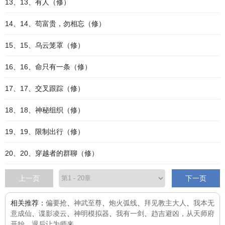
13、13、有人（修）
14、14、苟富贵，勿相忘（修）
15、15、乌云笼罩（修）
16、16、命只有一条（修）
17、17、交叉跟踪（修）
18、18、神秘组织（修）
19、19、限制出行（修）
20、20、穿越者的群聊（修）
上一页
下一页
相关推荐：
偏要抢
、
神武至尊
、
炮火弧线
、
拜见教主大人
、
我本无
意成仙
、
谍影凌云
、
神明模拟器
、
我有一剑
、
趋吉避凶，从天师府
开始
、
退后让为师来