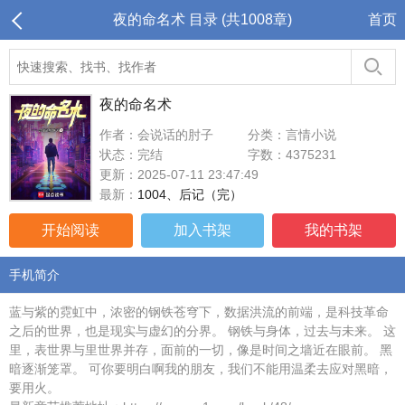
夜的命名术 目录 (共1008章)
首页
夜的命名术
作者：会说话的肘子
分类：言情小说
状态：完结
字数：4375231
更新：2025-07-11 23:47:49
最新：
1004、后记（完）
开始阅读
加入书架
我的书架
手机简介
蓝与紫的霓虹中，浓密的钢铁苍穹下，数据洪流的前端，是科技革命
之后的世界，也是现实与虚幻的分界。 钢铁与身体，过去与未来。 这
里，表世界与里世界并存，面前的一切，像是时间之墙近在眼前。 黑
暗逐渐笼罩。 可你要明白啊我的朋友，我们不能用温柔去应对黑暗，
要用火。