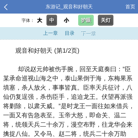
东游记_观音和好朝天
首页
大
中
小
护眼
关灯
字体：
上一章
目录
下一章
观音和好朝天 (第1/2页)
却说赵元帅被伤手腕，回至天庭奏曰：”臣
某承命巡视山海之中，泰山果倒于海，东梅果系
填塞，杀人放火，事事皆真。臣率天兵征讨，八
仙仍复逞强，杀伤臣手，追迫龙王。伏望再派强
将剿除，以肃天威。”是时龙王一面往如来借兵，
一面又有告急表至。玉帝大怒，即命关、温二
将，统领天兵二十余万，漫空布野，往龙华会来
擒捉八仙。又令马、赵二将，统兵二十余万助