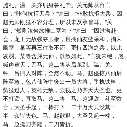
施礼。温、关亦躬身答礼毕。关元帅从容言
曰：”昨何抗拒天兵？”钟曰：”非敢抗拒大兵，因
赵元帅刚猛不容分理，所以未及承旨耳。”关
曰：”然则汝何故推山塞海？”钟曰：”因过海赴
会，龙王无故强夺玉板，且擒仙友蓝采和，拘囚
幽室，某等再三往取不还。更恃四海之兵，以此
凌弱。某等含屈无伸，以致如此。”言犹未绝，忽
喊声震天，乃马、赵二将从后杀到。温、关、
钟、吕四人对阵，全然不动。马、赵侵掠八仙后
阵至急，忽八仙阵中突出一员大将，手执铁棒，
势猛过人，英雄无敌，众视之乃齐天大圣也。更
不打话，直取马、赵二将。马、赵迎敌，斗至数
合，大圣手起，一棒打下，二十万天兵没其一
半。众皆失色。马、赵欲退，大圣又起一棒，
马、赵挺刀齐隔，二刀皆折。