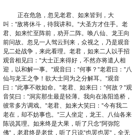
正在危急，忽见老君、如来皆到，大
叫：”敌将休斗，待我讲和。”大圣方才住手。老
君、如来忙至阵前，劝开二阵。唤八仙、龙王向
前问故。忽见一人驾云到来，众视之，乃是观音
见二处战争，来此看理。老君，如来二人以手招
观音相见曰：”大士正来得好，不然亦将遣人相
迎，以和解一事。”观音曰：”何事？”老君曰：”八
仙与龙王之争！欲大士同为之分解耳。”观音
曰：”此事不敢如命。”老君、如来曰：”何故？”观
音笑曰：”洞宾那生最是轻薄。我向在洛阳造桥，
彼常多方调戏。”老君、如来大笑曰：”今有我二
老在，却不妨事也。”三人坐定，龙王、八仙各来
陈说其理。如来终是大果，听了只念”阿弥陀
佛”，老君终是老世，听了只说”也罢也罢”，全无