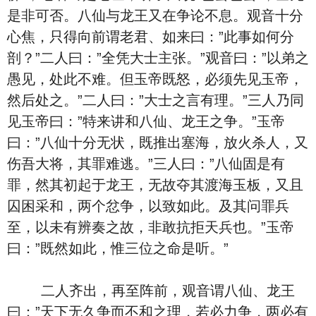
是非可否。八仙与龙王又在争论不息。观音十分
心焦，只得向前谓老君、如来曰：”此事如何分
剖？”二人曰：”全凭大士主张。”观音曰：”以弟之
愚见，处此不难。但玉帝既怒，必须先见玉帝，
然后处之。”二人曰：”大士之言有理。”三人乃同
见玉帝曰：”特来讲和八仙、龙王之争。”玉帝
曰：”八仙十分无状，既推出塞海，放火杀人，又
伤吾大将，其罪难逃。”三人曰：”八仙固是有
罪，然其初起于龙王，无故夺其渡海玉板，又且
囚困采和，两个忿争，以致如此。及其问罪兵
至，以未有辨奏之故，非敢抗拒天兵也。”玉帝
曰：”既然如此，惟三位之命是听。”
二人齐出，再至阵前，观音谓八仙、龙王
曰：”天下无久争而不和之理，若必力争，两必有