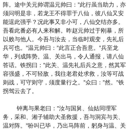
阵。途中关元帅谓温元帅曰：”此行虽当助力，亦
须问明是非，若龙王不得罪于八仙，彼八仙又安
能逞此强乎？况此事又非小可，八仙交结亦多。
吾看此番必有人来和解。昨赵元帅过于刚暴，所
以败与他人。今吾与汝去，当临时观变，先礼后
兵可也。”温元帅曰：”此言正合吾意。”兵至龙
华，列成阵势。温、关出马，令人通报，请八仙
答话。铁拐曰：”此关、温先礼后兵之意，然其军
容强盛，不可轻敌，我往老君处求救，汝等可战
则战，可守则守，须度量行之。”众曰：”然。”铁
拐驾云去了。
钟离与果老曰：”汝与国舅、仙姑同理军
务，采和、湘子辅助大圣救援，吾与洞宾与关、
温对阵。”吩叫已毕，乃出马阵前，躬身与温、关