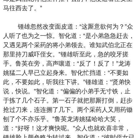
马往西去了。”
锺雄忽然改变面皮道：“这厮意欲何为？”众
人听了也为之一惊。智化道：“是小弟急急赶去，
又遇见两个采药的将小弟领去。谁知武伯北正在
那里持刀威吓侄女。”锺雄听至此，急的咬牙搓
手。鲁英在旁，高声嚷道：“反了！反了！”龙涛
姚猛二人早已立起身来。智化忙挡道：“不要如
此，不要如此，听我往下讲。”锺雄道：“贤弟快
说，快说。”智化道：“偏偏的小弟手无寸铁，止
于拣了几个石子。第一石子就把那厮打倒，赶步
抢过刀来，连连搠了几下。两个采药人又用药锄
刨了个不亦乐乎。”鲁英龙涛姚猛哈哈大笑，
道：“好呀！这才爽快呢。”众人也就欢喜非常，
锺雄脸上颜色略为转过来。智化道：“彼时侄女已