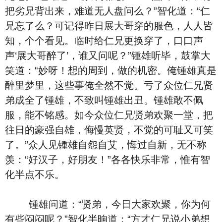
把劣兄背出来，难道无人盘问么？”智化道：“仁
兄忘了么？可记得昨日展大哥穿的服色，人人皆
知，个个看见。临时给仁兄更换穿了，口口声
声‘展大哥醉了’，谁又问呢？”锺雄听毕，鼓掌大
笑道：“妙呀！想的周到，做的机密。俺锺雄真是
醉里梦里，这些事俺全然不觉。亏了众位仁兄贤
弟成全了锺雄，不致叫锺雄出丑。锺雄敢不佩
服，能不铭感。如今众位仁兄贤弟欢聚一堂，把
往日的豪强自雄，侮慢英贤，不觉的可耻又可笑
了。”众人见锺雄自怨自艾，悔过自新，无不称
羡：“好汉子，好朋友！”各各快乐非常，惟有智
化半点不乐。
锺雄问道：“贤弟，今日大家欢聚，你为何
有些闷闷呢？”智化半晌道：“方才仁兄说小弟想