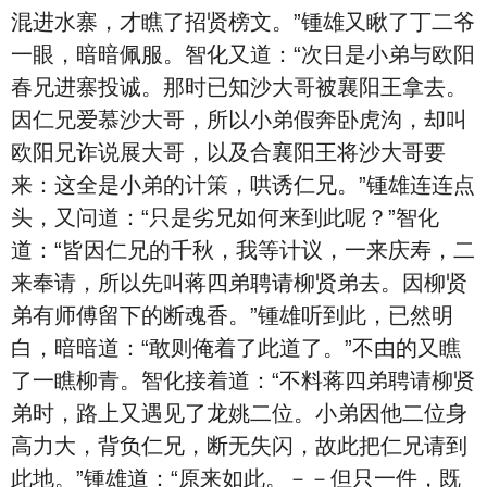
混进水寨，才瞧了招贤榜文。”锺雄又瞅了丁二爷
一眼，暗暗佩服。智化又道：“次日是小弟与欧阳
春兄进寨投诚。那时已知沙大哥被襄阳王拿去。
因仁兄爱慕沙大哥，所以小弟假奔卧虎沟，却叫
欧阳兄诈说展大哥，以及合襄阳王将沙大哥要
来：这全是小弟的计策，哄诱仁兄。”锺雄连连点
头，又问道：“只是劣兄如何来到此呢？”智化
道：“皆因仁兄的千秋，我等计议，一来庆寿，二
来奉请，所以先叫蒋四弟聘请柳贤弟去。因柳贤
弟有师傅留下的断魂香。”锺雄听到此，已然明
白，暗暗道：“敢则俺着了此道了。”不由的又瞧
了一瞧柳青。智化接着道：“不料蒋四弟聘请柳贤
弟时，路上又遇见了龙姚二位。小弟因他二位身
高力大，背负仁兄，断无失闪，故此把仁兄请到
此地。”锺雄道：“原来如此。－－但只一件，既