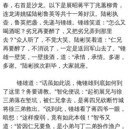
春，右首是沙龙。以下是展昭蒋平丁兆蕙柳青，
连龙涛姚猛陆彬鲁英等共十一筹好汉。陆彬执
壶，鲁英把盏，先递与锺雄。锺雄笑道：“怎么又
喝酒呢？劣兄再要醉了，又把劣兄弄到那里
去？”众人听了，不觉大笑。陆彬笑着道：“仁兄
再要醉了，不消说了，一定是送回军山去了。”锺
雄一壁笑，一壁接酒，道：“承情，承情。多谢，
多谢。”陆彬挨次斟毕，大家就座。
锺雄道：“话虽如此说，俺锺雄到底如何到
了这里？务要请教。”智化便说：“起初展兄与徐
三弟落在堑坑，被仁兄拿去，是蒋四兄砍断竹城
将徐三弟救出。”说到此，锺雄看了蒋四爷一眼，
暗想：“这样瘦弱，竟有如此本领！”智爷又
道：“皆因仁兄要鱼，是小弟与丁二弟扮作渔户，