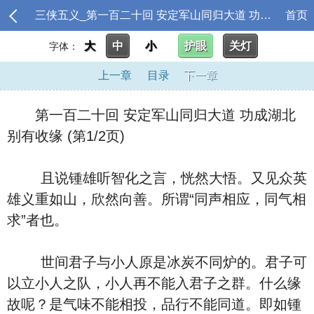
三侠五义_第一百二十回 安定军山同归大道 功成湖北别有收缘
首页
大
中
小
护眼
关灯
字体：
上一章
目录
下一章
第一百二十回 安定军山同归大道 功成湖北
别有收缘 (第1/2页)
且说锺雄听智化之言，恍然大悟。又见众英
雄义重如山，欣然向善。所谓“同声相应，同气相
求”者也。
世间君子与小人原是冰炭不同炉的。君子可
以立小人之队，小人再不能入君子之群。什么缘
故呢？是气味不能相投，品行不能同道。即如锺