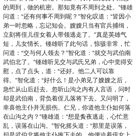
的周到，做的机密。那知竟有不周到之处。”锺雄
问道：“还有何事不周到呢？”智化叹道：“皆因小
弟一时忽略，忘记知会。嫂嫂只当有官兵捕缉，
立刻将侄儿侄女着人带领逃走了。”真是英雄气
短，儿女情长。锺雄听了此句话，惊骇非常，忙
问道：“交与何人领去？”智化道：“就交与武伯南
武伯北了。”锺雄听见交与武氏兄弟，心中觉得安
慰，点了点头，道：“还好。他二人可以靠
得。”智化道：“好什么！是小弟见了嫂嫂之后，
急忙从山后赶去。忽听山沟之内有人言语，问时
却是武伯南，背负着侄儿落将下去。又问明了，
幸喜他主仆并无损伤。仁兄，你道他主仆如何落
在山沟之内？”锺雄道：“想是夤夜逃走，心忙意
乱，误落在山沟。”智化摇头道：“那里是误落，
却是武伯北将他主仆推下去的，他便迫着侄女上