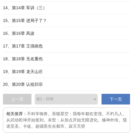
14、第14章 军训（三）
15、第15章 进局子了？
16、第16章 风波
17、第17章 王强病危
18、第18章 无名重伤
19、第19章 龙天山庄
20、第20章 认祖归宗
上一页
下一页
相关推荐：
不科学御兽
、
吞噬星空：我每年都在变强
、
不朽凡人
、
从武动乾坤开始签到
、
末世：从加点开始无限进化
、
修神外传
、
儒
道至圣
、
卡徒
、
超级医生在都市
、
寂灭天骄