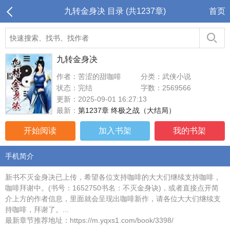
九转金身决 目录 (共1237章)
首页
九转金身决
作者：苦涩的甜咖啡
分类：武侠小说
状态：完结
字数：2569566
更新：2025-09-01 16:27:13
最新：
第1237章 终极之战（大结局）
开始阅读
加入书架
我的书架
手机简介
新书不灭金身决已上传，希望各位支持咖啡的大大们继续支持咖啡，
咖啡拜谢中。(书号：1652750书名：不灭金身诀)，或者直接点开简
介上方的作者信息，里面就会呈现出咖啡新作，请各位大大们继续支
持咖啡，拜谢了。...
最新章节推荐地址：https://m.yqxs1.com/book/3398/