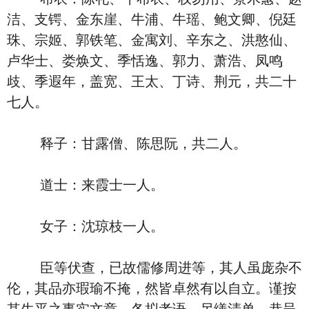
洁、支锷、金东崖、牛浦、牛瑶、鲍文卿、倪廷
珠、宗姬、郭铁笔、金寓刘、辛东之、洪憨仙、
卢华士、娄焕文、季恬逸、郭力、萧浩、凤鸣
歧、季遐年，盖宽、王太、丁诗、荆元，共二十
七人。
释子：甘露僧、陈思阮，共二人。
道士：来霞士一人。
女子：沈琼枝一人。
臣等伏查，已故儒修周进等，其人虽庞杂不
伦，其品亦瑕瑜不掩，然皆卓然有以自立。谨按