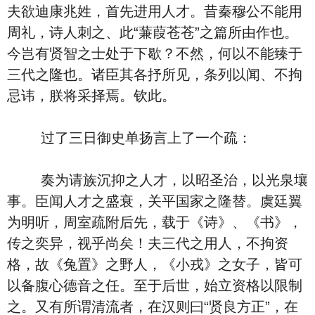
夫欲迪康兆姓，首先进用人才。昔秦穆公不能用
周礼，诗人刺之、此“蒹葭苍苍”之篇所由作也。
今岂有贤智之士处于下歇？不然，何以不能臻于
三代之隆也。诸臣其各抒所见，条列以闻、不拘
忌讳，朕将采择焉。钦此。
过了三日御史单扬言上了一个疏：
奏为请族沉抑之人才，以昭圣治，以光泉壤
事。臣闻人才之盛衰，关平国家之隆替。虞廷翼
为明听，周室疏附后先，载于《诗》、《书》，
传之奕异，视乎尚矣！夫三代之用人，不拘资
格，故《兔置》之野人，《小戎》之女子，皆可
以备腹心德音之任。至于后世，始立资格以限制
之。又有所谓清流者，在汉则曰“贤良方正”，在