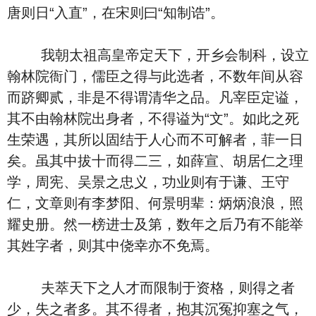
唐则日“入直”，在宋则曰“知制诰”。
我朝太祖高皇帝定天下，开乡会制科，设立
翰林院衙门，儒臣之得与此选者，不数年间从容
而跻卿贰，非是不得谓清华之品。凡宰臣定谥，
其不由翰林院出身者，不得谥为“文”。如此之死
生荣遇，其所以固结于人心而不可解者，菲一日
矣。虽其中拔十而得二三，如薛宣、胡居仁之理
学，周宪、吴景之忠义，功业则有于谦、王守
仁，文章则有李梦阳、何景明辈：炳炳浪浪，照
耀史册。然一榜进士及第，数年之后乃有不能举
其姓字者，则其中侥幸亦不免焉。
夫萃天下之人才而限制于资格，则得之者
少，失之者多。其不得者，抱其沉冤抑塞之气，