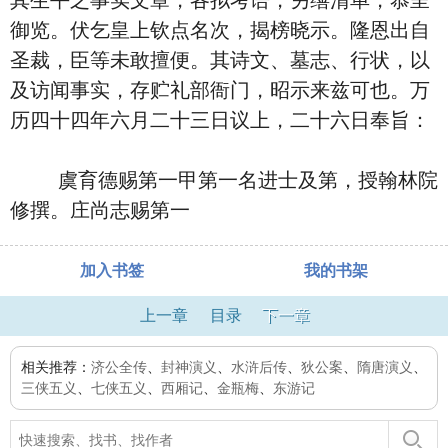
其生平之事实文章，各拟考语，另缮清单，恭呈
御览。伏乞皇上钦点名次，揭榜晓示。隆恩出自
圣裁，臣等未敢擅便。其诗文、墓志、行状，以
及访闻事实，存贮礼部衙门，昭示来兹可也。万
历四十四年六月二十三日议上，二十六日奉旨：
虞育德赐第一甲第一名进士及第，授翰林院
修撰。庄尚志赐第一
加入书签
我的书架
上一章
目录
下一章
相关推荐：
济公全传
、
封神演义
、
水浒后传
、
狄公案
、
隋唐演义
、
三侠五义
、
七侠五义
、
西厢记
、
金瓶梅
、
东游记