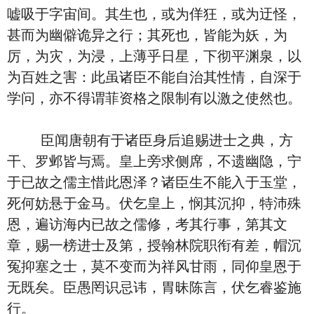
嘘吸于字宙间。其生也，或为佯狂，或为迂怪，
甚而为幽僻诡异之行；其死也，皆能为妖，为
厉，为灾，为浸，上薄乎日星，下彻平渊泉，以
为百姓之害：此虽诸臣不能自治其性情，自深于
学问，亦不得谓菲资格之限制有以激之使然也。
臣闻唐朝有于诸臣身后追赐进士之典，方
干、罗邺皆与焉。皇上旁求侧席，不遗幽隐，宁
于已故之儒主惜此恩泽？诸臣生不能入于玉堂，
死何妨悬于金马。伏乞皇上，悯其沉抑，特沛殊
恩，遍访海内已故之儒修，考其行事，第其文
章，赐一榜进士及第，授翰林院职衔有差，帽沉
冤抑塞之士，莫不变而为祥风甘雨，同仰皇恩于
无既矣。臣愚罔识忌讳，胃昧陈言，伏乞睿鉴施
行。