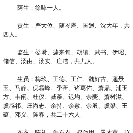
荫生：徐咏一人。
贡生：严大位、随岑庵、匡迥、沈大年，共
四人。
监生：娄瓒、蘧来旬、胡缜、武书、伊昭、
储信、汤由、汤实、庄洁，共九人。
生员：梅玖、王德、王仁、魏好古、蘧景
玉、马静、倪霜峰、季萑、诸葛佑、萧鼎、浦玉
方、韦阐、杜仪、臧荼、迟均、余夔、萧树滋、
虞感祁、庄尚志、余持、余敷、余殷、虞梁、王
蕴、邓义、陈春，共二十六人。
布衣：陈礼、牛布衣、权勿用、景木蕙、赵