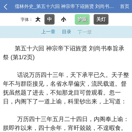
儒林外史_第五十六回 神宗帝下诏旌贤 刘尚书奉旨承祭
首页
大
中
小
护眼
关灯
字体：
上一章
目录
下一章
第五十六回 神宗帝下诏旌贤 刘尚书奉旨承
祭 (第1/2页)
话说万历四十三年，天下承平已久。天子整
年不与群臣接见，名省水旱偏灾，流民载道。督
抚虽然题了进去，不知那龙目可曾观看。忽一
日，内阁下了一道上谕，科里钞出来，上写道：
万历四十三年五月二十四日，内阁奉上谕：
朕即祚以来，四十余年，宵旰兢兢，不遑暇食。