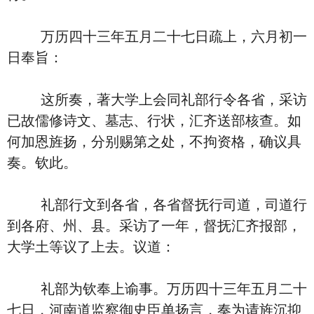
万历四十三年五月二十七日疏上，六月初一
日奉旨：
这所奏，著大学上会同礼部行令各省，采访
已故儒修诗文、墓志、行状，汇齐送部核查。如
何加恩旌扬，分别赐第之处，不拘资格，确议具
奏。钦此。
礼部行文到各省，各省督抚行司道，司道行
到各府、州、县。采访了一年，督抚汇齐报部，
大学土等议了上去。议道：
礼部为钦奉上谕事。万历四十三年五月二十
七日，河南道监察御史臣单扬言，奏为请旌沉抑