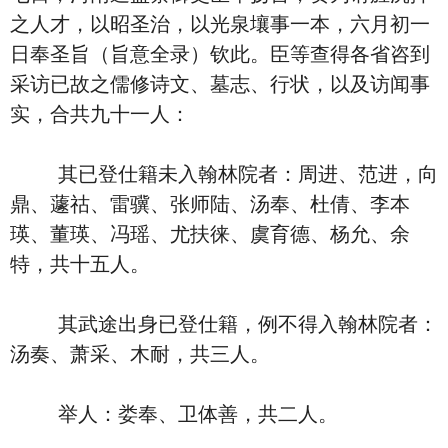
之人才，以昭圣治，以光泉壤事一本，六月初一
日奉圣旨（旨意全录）钦此。臣等查得各省咨到
采访已故之儒修诗文、墓志、行状，以及访闻事
实，合共九十一人：
其已登仕籍未入翰林院者：周进、范进，向
鼎、蘧祜、雷骥、张师陆、汤奉、杜倩、李本
瑛、董瑛、冯瑶、尤扶徕、虞育德、杨允、余
特，共十五人。
其武途出身已登仕籍，例不得入翰林院者：
汤奏、萧采、木耐，共三人。
举人：娄奉、卫体善，共二人。