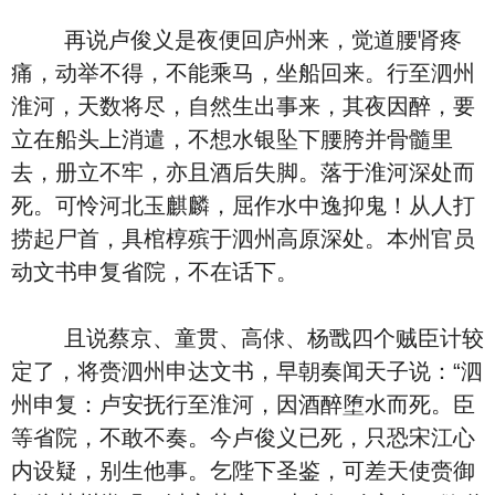
再说卢俊义是夜便回庐州来，觉道腰肾疼
痛，动举不得，不能乘马，坐船回来。行至泗州
淮河，天数将尽，自然生出事来，其夜因醉，要
立在船头上消遣，不想水银坠下腰胯并骨髓里
去，册立不牢，亦且酒后失脚。落于淮河深处而
死。可怜河北玉麒麟，屈作水中逸抑鬼！从人打
捞起尸首，具棺椁殡于泗州高原深处。本州官员
动文书申复省院，不在话下。
且说蔡京、童贯、高俅、杨戬四个贼臣计较
定了，将赍泗州申达文书，早朝奏闻天子说：“泗
州申复：卢安抚行至淮河，因酒醉堕水而死。臣
等省院，不敢不奏。今卢俊义已死，只恐宋江心
内设疑，别生他事。乞陛下圣鉴，可差天使赍御