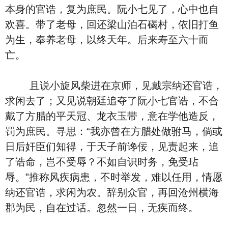
本身的官诰，复为庶民。阮小七见了，心中也自
欢喜。带了老母，回还梁山泊石碣村，依旧打鱼
为生，奉养老母，以终天年。后来寿至六十而
亡。
且说小旋风柴进在京师，见戴宗纳还官诰，
求闲去了；又见说朝廷追夺了阮小七官诰，不合
戴了方腊的平天冠、龙衣玉带，意在学他造反，
罚为庶民。寻思：“我亦曾在方腊处做驸马，倘或
日后奸臣们知得，于天子前谗佞，见责起来，追
了诰命，岂不受辱？不如自识时务，免受玷
辱。”推称风疾病患，不时举发，难以任用，情愿
纳还官诰，求闲为农。辞别众官，再回沧州横海
郡为民，自在过话。忽然一日，无疾而终。