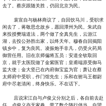
去了。蔡庆跟随关胜，仍回北京为民。
裴宣自与杨林商议了，自回饮马川，受职求
闲去了，蒋敬思念故乡，愿回潭州为民。朱武自
来投授樊瑞道法，两个做了全真先生，云游江
湖，去投公孙胜出家，以终天年。穆春自回揭阳
镇乡中，复为良民。凌振炮手非凡，仍受火药局
御营任用。旧在京师偏将五员：安道全钦取回
京，就于太医院做了金紫医官；皇甫端原受御马
监大使；金大坚已在内府御宝监为官；萧让在蔡
太师府中受职，作门馆先生；乐和在驸马王都尉
府中尽老清闲，终身快乐。不在话下。
且说宋江自与卢俊义分别之后，各自前去赴
任。卢俊义亦无家眷，带了数个随行伴当，自望