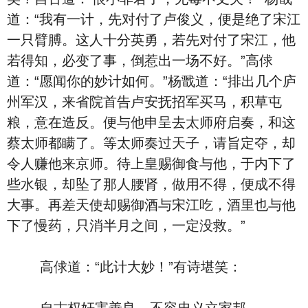
道：“我有一计，先对付了卢俊义，便是绝了宋江
一只臂膊。这人十分英勇，若先对付了宋江，他
若得知，必变了事，倒惹出一场不好。”高俅
道：“愿闻你的妙计如何。”杨戬道：“排出几个庐
州军汉，来省院首告卢安抚招军买马，积草屯
粮，意在造反。便与他申呈去太师府启奏，和这
蔡太师都瞒了。等太师奏过天子，请旨定夺，却
令人赚他来京师。待上皇赐御食与他，于内下了
些水银，却坠了那人腰肾，做用不得，便成不得
大事。再差天使却赐御酒与宋江吃，酒里也与他
下了慢药，只消半月之间，一定没救。”
高俅道：“此计大妙！”有诗堪笑：