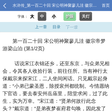
水浒传_第一百二十回 宋公明神聚蓼儿洼 徽宗帝梦游梁山泊
首页
大
中
小
护眼
关灯
字体：
上一章
目录
下一章
第一百二十回 宋公明神聚蓼儿洼 徽宗帝梦
游梁山泊 (第1/2页)
话说宋江衣锦还乡，还至东京，与众弟兄相
会，令其各人收拾行装，前往任所。当有神行太
保戴宗来探宋江，二人坐间闲话。只见戴宗起身
道：“小弟已蒙圣恩，除授衮州都统制。今情愿纳
下官诰，要去泰安州岳庙里，陪堂求闲，过了此
生，实为万幸。”宋江道：“贤弟何故行此念
头？”戴宗道：“是弟夜梦崔府君勾唤，因此发了