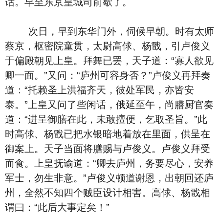
话。早至东京皇城司前歇了。
次日，早到东华门外，伺候早朝。时有太师
蔡京，枢密院童贯，太尉高俅、杨戬，引卢俊义
于偏殿朝见上皇。拜舞已罢，天子道：“寡人欲见
卿一面。”又问：“庐州可容身否？”卢俊义再拜奏
道：“托赖圣上洪福齐天，彼处军民，亦皆安
泰。”上皇又问了些闲话，俄延至午，尚膳厨官奏
道：“进呈御膳在此，未敢擅便，乞取圣旨。”此
时高俅、杨戬已把水银暗地着放在里面，供呈在
御案上。天子当面将膳赐与卢俊义。卢俊义拜受
而食。上皇抚谕道：“卿去庐州，务要尽心，安养
军士，勿生非意。”卢俊义顿道谢恩，出朝回还庐
州，全然不知四个贼臣设计相害。高俅、杨戬相
谓曰：“此后大事定矣！”