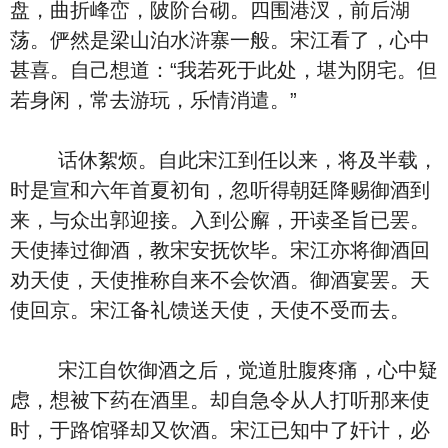
盘，曲折峰峦，陂阶台砌。四围港汊，前后湖
荡。俨然是梁山泊水浒寨一般。宋江看了，心中
甚喜。自己想道：“我若死于此处，堪为阴宅。但
若身闲，常去游玩，乐情消遣。”
话休絮烦。自此宋江到任以来，将及半载，
时是宣和六年首夏初旬，忽听得朝廷降赐御酒到
来，与众出郭迎接。入到公廨，开读圣旨已罢。
天使捧过御酒，教宋安抚饮毕。宋江亦将御酒回
劝天使，天使推称自来不会饮酒。御酒宴罢。天
使回京。宋江备礼馈送天使，天使不受而去。
宋江自饮御酒之后，觉道肚腹疼痛，心中疑
虑，想被下药在酒里。却自急令从人打听那来使
时，于路馆驿却又饮酒。宋江已知中了奸计，必