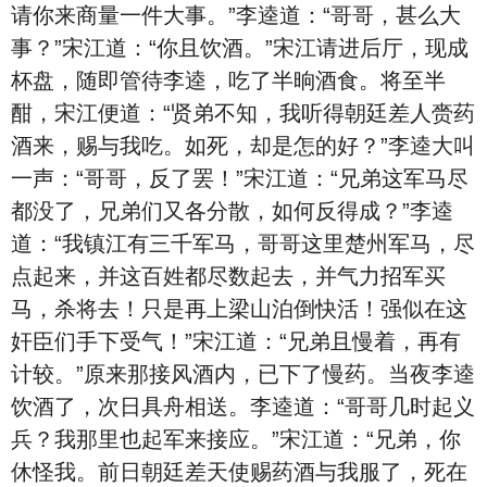
请你来商量一件大事。”李逵道：“哥哥，甚么大
事？”宋江道：“你且饮酒。”宋江请进后厅，现成
杯盘，随即管待李逵，吃了半晌酒食。将至半
酣，宋江便道：“贤弟不知，我听得朝廷差人赍药
酒来，赐与我吃。如死，却是怎的好？”李逵大叫
一声：“哥哥，反了罢！”宋江道：“兄弟这军马尽
都没了，兄弟们又各分散，如何反得成？”李逵
道：“我镇江有三千军马，哥哥这里楚州军马，尽
点起来，并这百姓都尽数起去，并气力招军买
马，杀将去！只是再上梁山泊倒快活！强似在这
奸臣们手下受气！”宋江道：“兄弟且慢着，再有
计较。”原来那接风酒内，已下了慢药。当夜李逵
饮酒了，次日具舟相送。李逵道：“哥哥几时起义
兵？我那里也起军来接应。”宋江道：“兄弟，你
休怪我。前日朝廷差天使赐药酒与我服了，死在