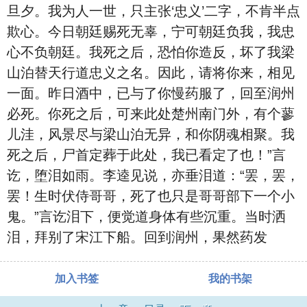
旦夕。我为人一世，只主张‘忠义’二字，不肯半点
欺心。今日朝廷赐死无辜，宁可朝廷负我，我忠
心不负朝廷。我死之后，恐怕你造反，坏了我梁
山泊替天行道忠义之名。因此，请将你来，相见
一面。昨日酒中，已与了你慢药服了，回至润州
必死。你死之后，可来此处楚州南门外，有个蓼
儿洼，风景尽与梁山泊无异，和你阴魂相聚。我
死之后，尸首定葬于此处，我已看定了也！”言
讫，堕泪如雨。李逵见说，亦垂泪道：“罢，罢，
罢！生时伏侍哥哥，死了也只是哥哥部下一个小
鬼。”言讫泪下，便觉道身体有些沉重。当时洒
泪，拜别了宋江下船。回到润州，果然药发
加入书签
我的书架