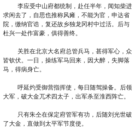
李应受中山府都统制，赴任半年，闻知柴进
求闲去了，自思也推称风瘫，不能为官，申达省
院，缴纳官诰，复还故乡独龙冈村中过活。后与
杜兴一处作富豪，俱得善终。
关胜在北京大名府总管兵马，甚得军心，众
皆钦伏。一日，操练军马回来，因大醉，失脚落
马，得病身亡。
呼延灼受御营指挥使，每日随驾操备。后领
大军，破大金兀术四太子，出军杀至淮西阵亡。
只有朱仝在保定府管军有功，后随刘光世破
了大金，直做到太平军节度使。