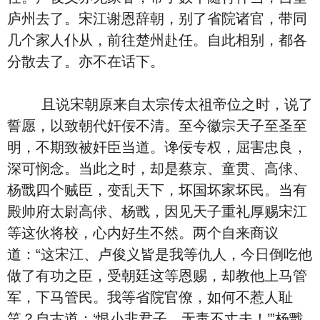
庐州去了。宋江谢恩辞朝，别了省院诸官，带同
几个家人仆从，前往楚州赴任。自此相别，都各
分散去了。亦不在话下。
且说宋朝原来自太宗传太祖帝位之时，说了
誓愿，以致朝代奸佞不清。至今徽宗天子至圣至
明，不期致被奸臣当道。谗佞专权，屈害忠良，
深可悯念。当此之时，却是蔡京、童贯、高俅、
杨戬四个贼臣，变乱天下，坏国坏家坏民。当有
殿帅府太尉高俅、杨戬，因见天子重礼厚赐宋江
等这伙将校，心内好生不然。两个自来商议
道：“这宋江、卢俊义皆是我等仇人，今日倒吃他
做了有功之臣，受朝廷这等恩赐，却教他上马管
军，下马管民。我等省院官僚，如何不惹人耻
笑？自古道：‘恨小非君子，无毒不丈夫！’”杨戬