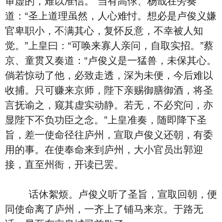
审虚的，难以准信。”当有高俅、杨戬在旁奏
道：“圣上道理虽然，人心难忖。想必是卢俊义嫌
官卑职小，不满其心，复怀反意，不幸被人知
觉。”上皇曰：“可唤来寡人亲问，自取实招。”蔡
京、童贯又奏道：“卢俊义是一猛兽，未保其心。
倘若惊动了他，必致走透，深为未便，今后难以
收捕。只可赚来京师，陛下亲赐御膳御酒，将圣
言抚谕之，窥其虚实动静。若无，不必究问，亦
显陛下不负功臣之念。”上皇准奏，随即降下圣
旨，差一使命径往庐州，宣取卢俊义还朝，有委
用的事。在使奉命来到庐州，大小官员出郭迎
接，直至州衙，开读已罢。
话休絮烦。卢俊义听了圣旨，宣取回朝，便
同使命离了庐州，一齐上了铺马来京。于路无