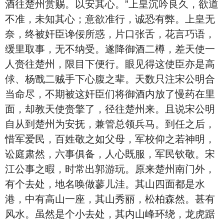
酒往楚州赏赐。以安其心。”上皇沉吟良久，欲道
不准，未知其心；意欲准行，诚恐有弊。上皇无
奈，终被奸臣谗佞所惑，片口张舌，花言巧语，
缓里取事，无不纳受。遂降御酒二樽，差天使一
人赍往楚州，限目下便行。眼见得这使臣亦是高
俅、杨戬二贼手下心腹之辈。天数只注宋公明合
当命尽，不期被这奸臣们将御酒内放了慢药在里
面，却教天使赍擎了，径往楚州来。且说宋公明
自从到楚州为安抚，兼管总领兵马。到任之后，
惜军爱民，百姓敬之如父母，军校仰之若神明，
讼庭肃然，六事俱备，人心既服，军民钦敬。宋
江公事之暇，时常出郭游玩。原来楚州南门外，
有个去处，地名唤做蓼儿洼。其山四面都是水
港，中有高山一座，其山秀丽，松柏森然。甚有
风水。虽然是个小去处，其内山峰环绕，龙虎踞