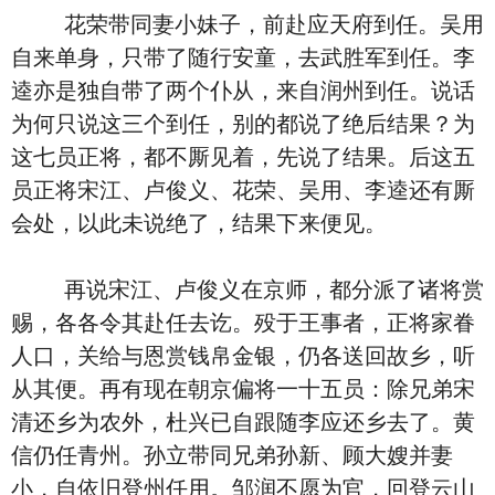
花荣带同妻小妹子，前赴应天府到任。吴用
自来单身，只带了随行安童，去武胜军到任。李
逵亦是独自带了两个仆从，来自润州到任。说话
为何只说这三个到任，别的都说了绝后结果？为
这七员正将，都不厮见着，先说了结果。后这五
员正将宋江、卢俊义、花荣、吴用、李逵还有厮
会处，以此未说绝了，结果下来便见。
再说宋江、卢俊义在京师，都分派了诸将赏
赐，各各令其赴任去讫。殁于王事者，正将家眷
人口，关给与恩赏钱帛金银，仍各送回故乡，听
从其便。再有现在朝京偏将一十五员：除兄弟宋
清还乡为农外，杜兴已自跟随李应还乡去了。黄
信仍任青州。孙立带同兄弟孙新、顾大嫂并妻
小，自依旧登州任用。邹润不愿为官，回登云山