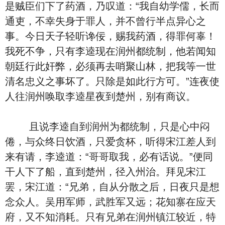
是贼臣们下了药酒，乃叹道：“我自幼学儒，长而
通吏，不幸失身于罪人，并不曾行半点异心之
事。今日天子轻听谗佞，赐我药酒，得罪何辜！
我死不争，只有李逵现在润州都统制，他若闻知
朝廷行此奸弊，必须再去哨聚山林，把我等一世
清名忠义之事坏了。只除是如此行方可。”连夜使
人往润州唤取李逵星夜到楚州，别有商议。
且说李逵自到润州为都统制，只是心中闷
倦，与众终日饮酒，只爱贪杯，听得宋江差人到
来有请，李逵道：“哥哥取我，必有话说。”便同
干人下了船，直到楚州，径入州治。拜见宋江
罢，宋江道：“兄弟，自从分散之后，日夜只是想
念众人。吴用军师，武胜军又远；花知寨在应天
府，又不知消耗。只有兄弟在润州镇江较近，特