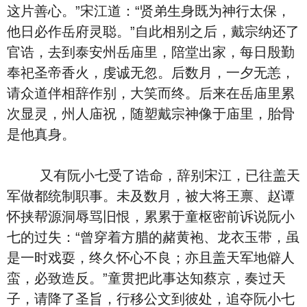
这片善心。”宋江道：“贤弟生身既为神行太保，
他日必作岳府灵聪。”自此相别之后，戴宗纳还了
官诰，去到泰安州岳庙里，陪堂出家，每日殷勤
奉祀圣帝香火，虔诚无忽。后数月，一夕无恙，
请众道伴相辞作别，大笑而终。后来在岳庙里累
次显灵，州人庙祝，随塑戴宗神像于庙里，胎骨
是他真身。
又有阮小七受了诰命，辞别宋江，已往盖天
军做都统制职事。未及数月，被大将王禀、赵谭
怀挟帮源洞辱骂旧恨，累累于童枢密前诉说阮小
七的过失：“曾穿着方腊的赭黄袍、龙衣玉带，虽
是一时戏耍，终久怀心不良；亦且盖天军地僻人
蛮，必致造反。”童贯把此事达知蔡京，奏过天
子，请降了圣旨，行移公文到彼处，追夺阮小七