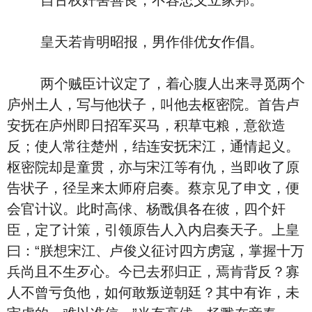
自古权奸害善良，不容忠义立家邦。
皇天若肯明昭报，男作俳优女作倡。
两个贼臣计议定了，着心腹人出来寻觅两个
庐州土人，写与他状子，叫他去枢密院。首告卢
安抚在庐州即日招军买马，积草屯粮，意欲造
反；使人常往楚州，结连安抚宋江，通情起义。
枢密院却是童贯，亦与宋江等有仇，当即收了原
告状子，径呈来太师府启奏。蔡京见了申文，便
会官计议。此时高俅、杨戬俱各在彼，四个奸
臣，定了计策，引领原告人入内启奏天子。上皇
曰：“朕想宋江、卢俊义征讨四方虏寇，掌握十万
兵尚且不生歹心。今已去邪归正，焉肯背反？寡
人不曾亏负他，如何敢叛逆朝廷？其中有诈，未