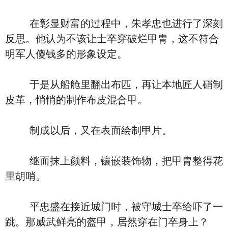
在彰显财富的过程中，朱孝忠也进行了深刻
反思。他认为不该让士卒穿破烂甲胄，这不符合
明军人傻钱多的形象设定。
于是从船舱里翻出布匹，再让本地匠人硝制
皮革，悄悄的制作布皮混合甲。
制成以后，又在表面绘制甲片。
继而抹上颜料，镶嵌装饰物，把甲胄整得花
里胡哨。
平忠盛在接近城门时，被守城士卒给吓了一
跳。那威武鲜亮的盔甲，居然穿在门卒身上？