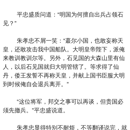
平忠盛质问道：“明国为何擅自出兵占领石
见？”
朱孝忠不屑一笑：“蕞尔小国，也敢妄称天
皇，还敢攻击我中国船队。大明皇帝陛下，派俺
来教训教训尔等。另外，石见国的大森山里有仙
人，以后石见国就归大明管辖了。等求得了仙
丹，倭王发誓不再称天皇，并献上国书臣服大明
到时候俺自会退兵离开。”
“这位将军，邦交之事可以再谈，但贵国必
须先撤兵。”平忠盛说道。
朱孝忠显得特别不耐烦，不等翻译说完，就