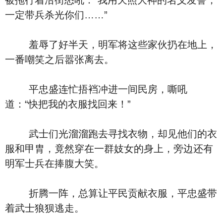
被拖行着沿街怒吼：“我用天照大神的名义发誓，
一定带兵杀光你们……”
羞辱了好半天，明军将这些家伙扔在地上，
一番嘲笑之后嚣张离去。
平忠盛连忙捂裆冲进一间民房，嘶吼
道：“快把我的衣服找回来！”
武士们光溜溜跑去寻找衣物，却见他们的衣
服和甲胄，竟然穿在一群妓女的身上，旁边还有
明军士兵在捧腹大笑。
折腾一阵，总算让平民贡献衣服，平忠盛带
着武士狼狈逃走。