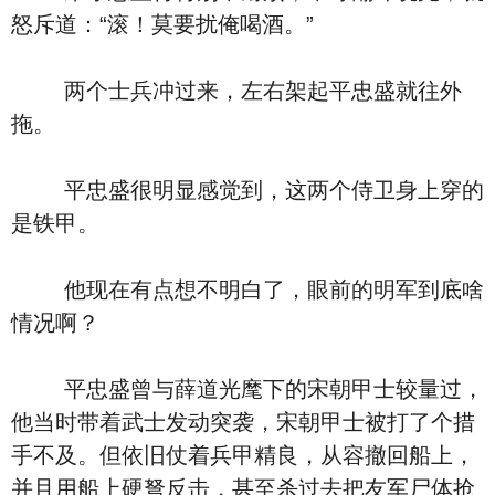
怒斥道：“滚！莫要扰俺喝酒。”
两个士兵冲过来，左右架起平忠盛就往外
拖。
平忠盛很明显感觉到，这两个侍卫身上穿的
是铁甲。
他现在有点想不明白了，眼前的明军到底啥
情况啊？
平忠盛曾与薛道光麾下的宋朝甲士较量过，
他当时带着武士发动突袭，宋朝甲士被打了个措
手不及。但依旧仗着兵甲精良，从容撤回船上，
并且用船上硬弩反击，甚至杀过去把友军尸体抢