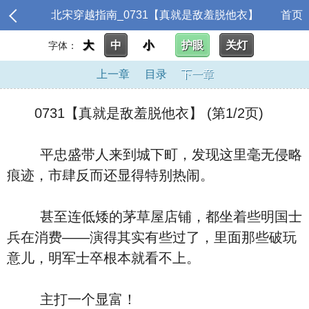
北宋穿越指南_0731【真就是敌羞脱他衣】
首页
大
中
小
护眼
关灯
字体：
上一章
目录
下一章
0731【真就是敌羞脱他衣】 (第1/2页)
平忠盛带人来到城下町，发现这里毫无侵略
痕迹，市肆反而还显得特别热闹。
甚至连低矮的茅草屋店铺，都坐着些明国士
兵在消费——演得其实有些过了，里面那些破玩
意儿，明军士卒根本就看不上。
主打一个显富！