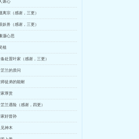
杀人诛心
沐晟离宗（感谢，三更）
瞎眼妖兽（感谢，三更）
季廉灏心思
献灵植
 准备处置叶家（感谢，三更）
 叶芷兰的质问
 宗师徒弟的能耐
安家厚赏
 叶芷兰遇险（感谢，四更）
 季家好曾孙
又见神木