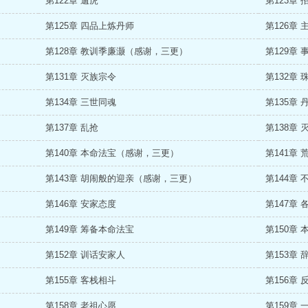
第122章 遛虎
第123章 
第125章 四品上炼丹师
第126章
第128章 教训季廉灏（感谢，三更）
第129章
第131章 灭族宗令
第132章 
第134章 三世同魂
第135章 
第137章 乱抢
第138章 
第140章 本命法宝（感谢，三更）
第141章
第143章 胡闹般的迎亲（感谢，三更）
第144章
第146章 安家态度
第147章 
第149章 筹备本命法宝
第150章
第152章 训话安家人
第153章
第155章 客栈相斗
第156章 
第158章 老祖心愿
第159章