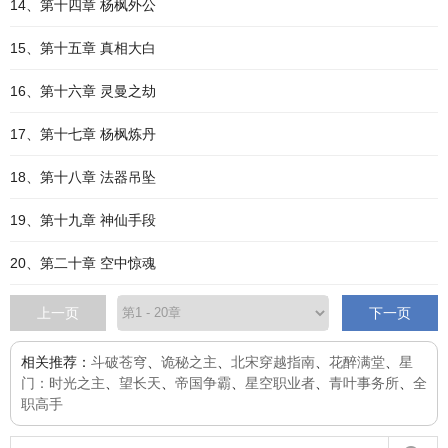
14、第十四章 杨枫外公
15、第十五章 真相大白
16、第十六章 灵曼之劫
17、第十七章 杨枫炼丹
18、第十八章 法器吊坠
19、第十九章 神仙手段
20、第二十章 空中惊魂
上一页
下一页
相关推荐：
斗破苍穹
、
诡秘之主
、
北宋穿越指南
、
花醉满堂
、
星
门：时光之主
、
望长天
、
帝国争霸
、
星空职业者
、
青叶事务所
、
全
职高手