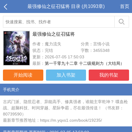
最强修仙之征召猛将 目录 (共1093章)
首页
最强修仙之征召猛将
作者：魔力流失
分类：言情小说
状态：完结
字数：3455348
更新：2026-07-05 17:50:03
最新：
第一千零九十二章 十二级规则力（大结局）
开始阅读
加入书架
我的书架
手机简介
古武门派、隐世忍者、异能高手、修真强者，谁能主宰乾坤？ 喋血枪
战、超脑科技、时间穿越、星际争霸，尽在最强传送！ （书友群：
80739590）
最新章节推荐地址：https://m.yqxs1.com/book/19235/