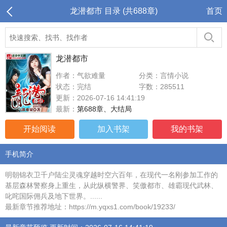
龙潜都市 目录 (共688章)
首页
龙潜都市
作者：气欲难量
分类：言情小说
状态：完结
字数：285511
更新：2026-07-16 14:41:19
最新：
第688章、大结局
开始阅读
加入书架
我的书架
手机简介
明朝锦衣卫千户陆尘灵魂穿越时空六百年，在现代一名刚参加工作的
基层森林警察身上重生，从此纵横警界、笑傲都市、雄霸现代武林、
叱咤国际佣兵及地下世界。......
最新章节推荐地址：https://m.yqxs1.com/book/19233/