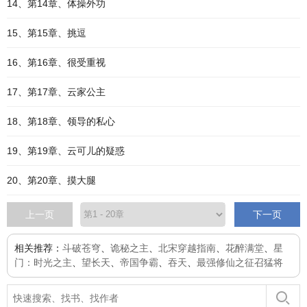
14、第14章、体操外功
15、第15章、挑逗
16、第16章、很受重视
17、第17章、云家公主
18、第18章、领导的私心
19、第19章、云可儿的疑惑
20、第20章、摸大腿
上一页
下一页
相关推荐：
斗破苍穹
、
诡秘之主
、
北宋穿越指南
、
花醉满堂
、
星
门：时光之主
、
望长天
、
帝国争霸
、
吞天
、
最强修仙之征召猛将