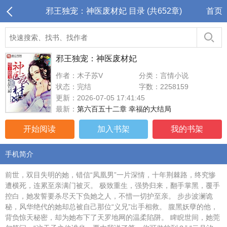
邪王独宠：神医废材妃 目录 (共652章)
首页
邪王独宠：神医废材妃
作者：木子苏V
分类：言情小说
状态：完结
字数：2258159
更新：2026-07-05 17:41:45
最新：
第六百五十二章 幸福的大结局
开始阅读
加入书架
我的书架
手机简介
前世，双目失明的她，错信“凤凰男”一片深情，十年荆棘路，终究惨
遭横死，连累至亲满门被灭。 极致重生，强势归来，翻手掌黑，覆手
控白，她发誓要杀尽天下负她之人，不惜一切护至亲。 步步波澜诡
秘，风华绝代的她却总被自己那位“义兄”出手相救。 腹黑妖孽的他，
背负惊天秘密，却为她布下了天罗地网的温柔陷阱。 睥睨世间，她莞