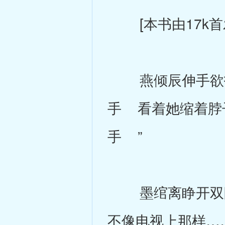
[本书由17k首
燕倾辰伸手欲打
手 看着她缩着脖
手 ”
墨绾离睁开双眼
不像电视上那样…