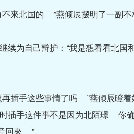
來北国的 ”燕倾辰摆明了一副不
续为自己辩护：“我是想看看北国和
插手这些事情了吗 ”燕倾辰瞪着
当时插手这件事不是因为北陌璟 你
意回來 ”