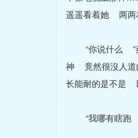
遥遥看着她 两两
“你说什么 ”燕
神 竟然很沒人道
长能耐的是不是 
“我哪有瞎跑 还