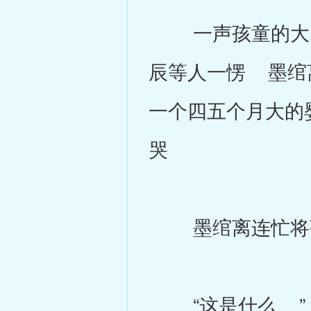
一声孩童的大哭
辰等人一愣 墨绾
一个四五个月大的
哭
墨绾离连忙将孩
“这是什么 ”