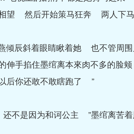
相望 然后开始策马狂奔 两人下马
倾辰斜着眼睛瞅着她 也不管周围
的伸手掐住墨绾离本來肉不多的脸颊
以后你还敢不敢瞎跑了 ”
不是因为和诃公主 ”墨绾离苦着