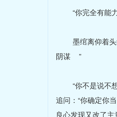
“你完全有能力不
墨绾离仰着头继
阴谋 ”
“你不是说不想再
追问：“你确定你
良心发现又改了主