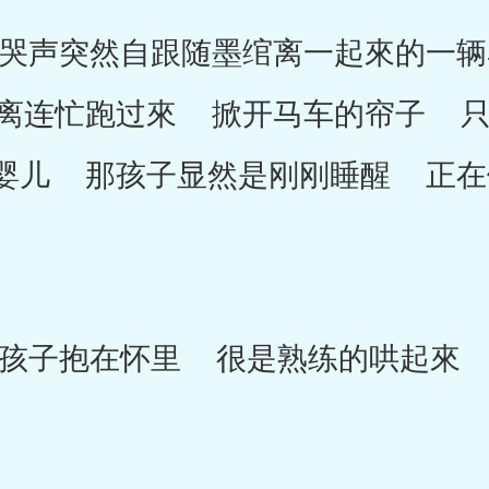
声突然自跟随墨绾离一起來的一辆
离连忙跑过來 掀开马车的帘子 只
婴儿 那孩子显然是刚刚睡醒 正在
子抱在怀里 很是熟练的哄起來