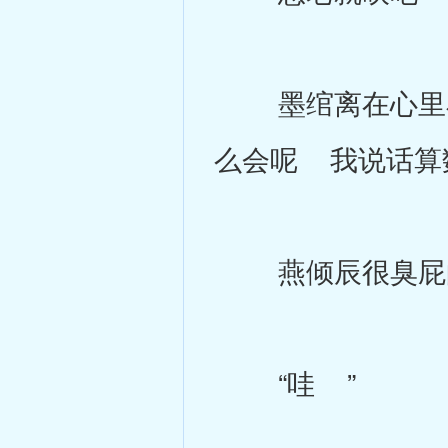
墨绾离在心里小
么会呢 我说话算
燕倾辰很臭屁的
“哇 ”