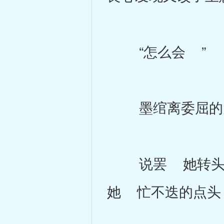
“怎么会 ”
墨绾离委屈的大叫
说罢 她转头向
她 忙不迭的点头