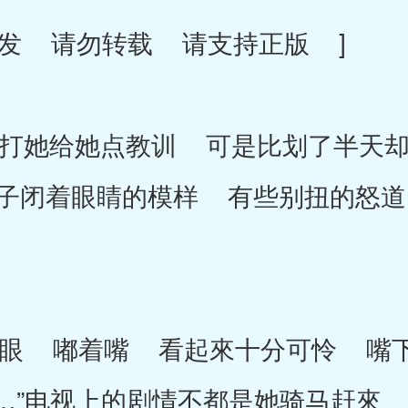
发 请勿转载 请支持正版 ]
她给她点教训 可是比划了半天却
子闭着眼睛的模样 有些别扭的怒道
 嘟着嘴 看起來十分可怜 嘴下
…”电视上的剧情不都是她骑马赶來