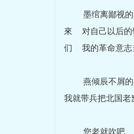
墨绾离鄙视的看
來 对自己以后的
们 我的革命意志
燕倾辰不屑的看
我就带兵把北国老
您老就吹吧