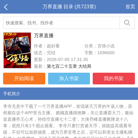
万界直播 目录 (共723章)
首页
万界直播
作者：超好看
分类：言情小说
状态：完结
字数：1696600
更新：2026-07-05 17:31:35
最新：
第七百二十五章 大结局
开始阅读
加入书架
我的书架
手机简介
李寺无意中下载了一个万界直播APP，发现诸天万界的牛逼人物，居
然都在这个APP里当主播。 嫦娥直播跳艳舞，关公直播耍大刀，秦始
皇直播帝王心术，孙悟空直播七十二变，大侠乔峰直播教降龙十八
掌，居然只有1个观众观看。 李寺只要打赏诸天币，就能提高观看等
级，不但可以加群抽奖，成为万界至尊之后，还可以和美女主播私聊