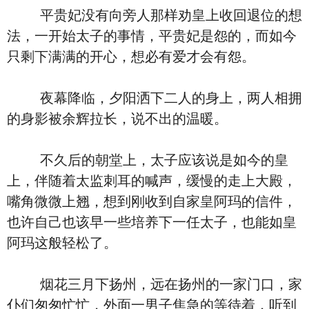
平贵妃没有向旁人那样劝皇上收回退位的想
法，一开始太子的事情，平贵妃是怨的，而如今
只剩下满满的开心，想必有爱才会有怨。
夜幕降临，夕阳洒下二人的身上，两人相拥
的身影被余辉拉长，说不出的温暖。
不久后的朝堂上，太子应该说是如今的皇
上，伴随着太监刺耳的喊声，缓慢的走上大殿，
嘴角微微上翘，想到刚收到自家皇阿玛的信件，
也许自己也该早一些培养下一任太子，也能如皇
阿玛这般轻松了。
烟花三月下扬州，远在扬州的一家门口，家
仆们匆匆忙忙，外面一男子焦急的等待着，听到