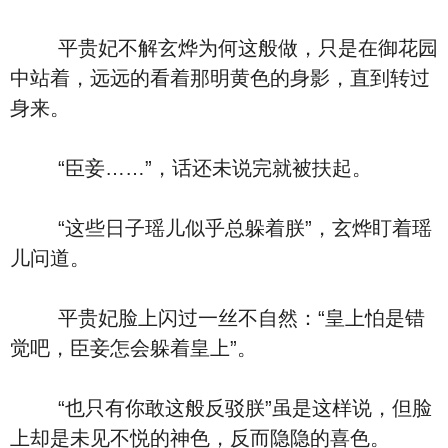
平贵妃不解玄烨为何这般做，只是在御花园
中站着，远远的看着那明黄色的身影，直到转过
身来。
“臣妾……”，话还未说完就被扶起。
“这些日子瑶儿似乎总躲着朕”，玄烨盯着瑶
儿问道。
平贵妃脸上闪过一丝不自然：“皇上怕是错
觉吧，臣妾怎会躲着皇上”。
“也只有你敢这般反驳朕”虽是这样说，但脸
上却是未见不悦的神色，反而隐隐的喜色。