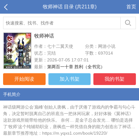
牧师神话 目录 (共211章)
首页
牧师神话
作者：七十二翼天使
分类：网游小说
状态：完结
字数：697014
更新：2026-07-05 17:07:01
最新：
第两百一十章 胜利（全书完）
开始阅读
加入书架
我的书架
手机简介
神话级网游公会‘巅峰’创始人唐枫，由于厌倦了游戏内的争霸与勾心斗
角，决定暂时脱离自己的班底当一把休闲玩家，好好体验《翼神话》
这款游戏所能带给他的快乐。 奈何… 是金子总会发光… 哪怕是选择
了‘牧师’这个纯辅助职业，唐枫也一样凭借自身的能力创造出了神话…
最新章节推荐地址：https://m.yqxs1.com/book/19220/