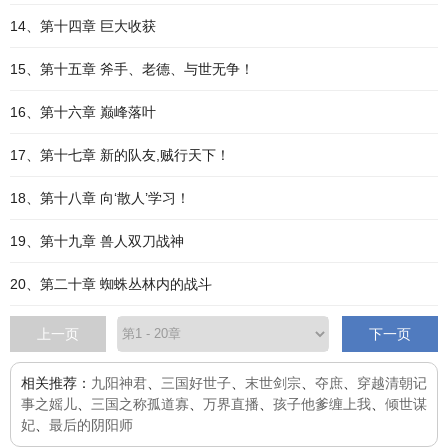
14、第十四章 巨大收获
15、第十五章 斧手、老德、与世无争！
16、第十六章 巅峰落叶
17、第十七章 新的队友,贼行天下！
18、第十八章 向‘散人’学习！
19、第十九章 兽人双刀战神
20、第二十章 蜘蛛丛林内的战斗
上一页
下一页
相关推荐：
九阳神君
、
三国好世子
、
末世剑宗
、
夺庶
、
穿越清朝记
事之媱儿
、
三国之称孤道寡
、
万界直播
、
孩子他爹缠上我
、
倾世谋
妃
、
最后的阴阳师