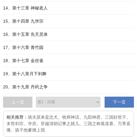
14、第十三章 神秘老人
15、第十四章 九华宗
16、第十五章 先天灵体
17、第十六章 青竹园
18、第十七章 金丝雀
19、第十八章月下剑舞
20、第十九章 丹药之争
上一页
下一页
相关推荐：
病夫原来是忠犬
、
牧师神话
、
九阳神君
、
三国好世子
、
末世剑宗
、
夺庶
、
穿越清朝记事之媱儿
、
三国之称孤道寡
、
万界直
播
、
孩子他爹缠上我