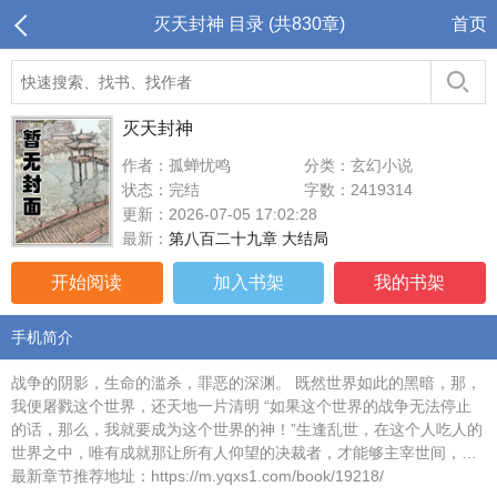
灭天封神 目录 (共830章)
首页
灭天封神
作者：孤蝉忧鸣
分类：玄幻小说
状态：完结
字数：2419314
更新：2026-07-05 17:02:28
最新：
第八百二十九章 大结局
开始阅读
加入书架
我的书架
手机简介
战争的阴影，生命的滥杀，罪恶的深渊。 既然世界如此的黑暗，那，
我便屠戮这个世界，还天地一片清明 “如果这个世界的战争无法停止
的话，那么，我就要成为这个世界的神！”生逢乱世，在这个人吃人的
世界之中，唯有成就那让所有人仰望的决裁者，才能够主宰世间，…
最新章节推荐地址：https://m.yqxs1.com/book/19218/