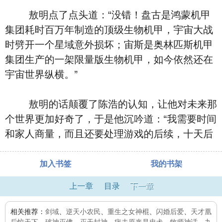
敖明点了点头道：“没错！盘古是鸿蒙机甲
集团耗时百万年制造的顶级生物机甲，宇宙大战
时劈开一个星域意外损坏；宙斯是奥林匹斯机甲
集团生产的一架限量版生物机甲，如今依然还在
宇宙世界纵横。”
敖明的话颠覆了陈浩的认知，让他对未来那
个世界更加好奇了，于是他沉吟道：“我需要时间
和家人商量，而且还要处理游戏的后续，十天后
加入书签
我的书架
上一章
目录
下一章
相关推荐：
剑域
、
逆天小农民
、
重生之女神棍
、
闪婚后爱
、
天才凰