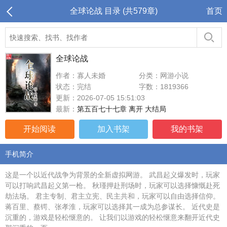
全球论战 目录 (共579章)
首页
全球论战
作者：寡人未婚
分类：网游小说
状态：完结
字数：1819366
更新：2026-07-05 15:51:03
最新：
第五百七十七章 离开 大结局
开始阅读
加入书架
我的书架
手机简介
这是一个以近代战争为背景的全新虚拟网游。 武昌起义爆发时，玩家
可以打响武昌起义第一枪。 秋瑾押赴刑场时，玩家可以选择慷慨赴死
劫法场。 君主专制、君主立宪、民主共和，玩家可以自由选择信仰。
蒋百里、蔡锷、张孝淮，玩家可以选择其一成为总参谋长。 近代史是
沉重的，游戏是轻松惬意的。 让我们以游戏的轻松惬意来翻开近代史