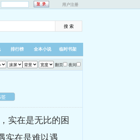
：
用户注册
说
排行榜
全本小说
临时书架
翻页
夜间
书签
，实在是无比的困
遇实在是难以遇