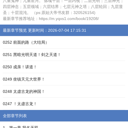
八重鬼神；九重星河。 炼魂十层：一层内视；二层光明；三层神光；
四层神念；五层领域；六层结界；七层元神之塔；八层轮回；九层显
圣；十层混沌。 （ps:原始大帝书友群：320526154)
最新章节推荐地址：https://m.yqxs1.com/book/19208/
最新章节预览 更新时间：2026-07-04 17:15:31
0252 前面的路（大结局）
0251 黑暗光明天道！剑之天道！
0250 成亲！讲道！
0249 坐镇天元大世界！
0248 太虚古龙的神国！
0247 ！太虚古龙！
全部章节列表
1、第一章 我名无双