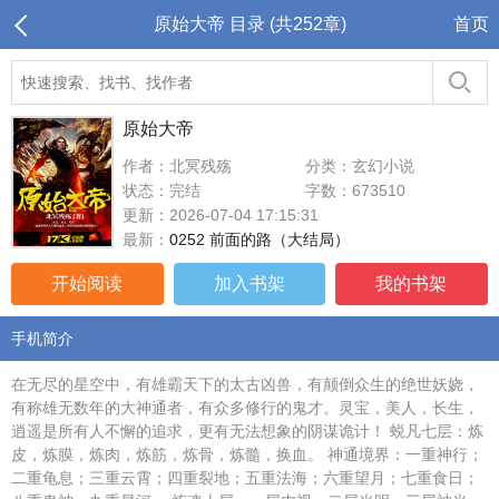
原始大帝 目录 (共252章)
首页
原始大帝
作者：北冥残殇
分类：玄幻小说
状态：完结
字数：673510
更新：2026-07-04 17:15:31
最新：
0252 前面的路（大结局）
开始阅读
加入书架
我的书架
手机简介
在无尽的星空中，有雄霸天下的太古凶兽，有颠倒众生的绝世妖娆，
有称雄无数年的大神通者，有众多修行的鬼才。灵宝，美人，长生，
逍遥是所有人不懈的追求，更有无法想象的阴谋诡计！ 蜕凡七层：炼
皮，炼膜，炼肉，炼筋，炼骨，炼髓，换血。 神通境界：一重神行；
二重龟息；三重云霄；四重裂地；五重法海；六重望月；七重食日；