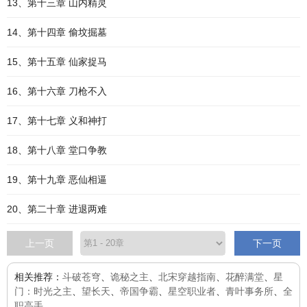
13、第十三章 山内精灵
14、第十四章 偷坟掘墓
15、第十五章 仙家捉马
16、第十六章 刀枪不入
17、第十七章 义和神打
18、第十八章 堂口争教
19、第十九章 恶仙相逼
20、第二十章 进退两难
上一页
下一页
相关推荐：
斗破苍穹
、
诡秘之主
、
北宋穿越指南
、
花醉满堂
、
星
门：时光之主
、
望长天
、
帝国争霸
、
星空职业者
、
青叶事务所
、
全
职高手