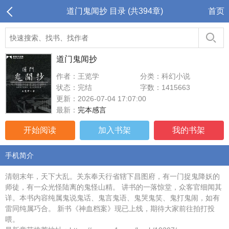
道门鬼闻抄 目录 (共394章)
首页
道门鬼闻抄
作者：王览学
分类：科幻小说
状态：完结
字数：1415663
更新：2026-07-04 17:07:00
最新：
完本感言
开始阅读
加入书架
我的书架
手机简介
清朝末年，天下大乱。关东奉天行省辖下昌图府，有一门捉鬼降妖的
师徒，有一众光怪陆离的鬼怪山精。 讲书的一落惊堂，众客官细闻其
详。本书内容纯属鬼说鬼话、鬼言鬼语、鬼哭鬼笑、鬼打鬼闹，如有
雷同纯属巧合。 新书《神血档案》现已上线，期待大家前往拍打投
喂。