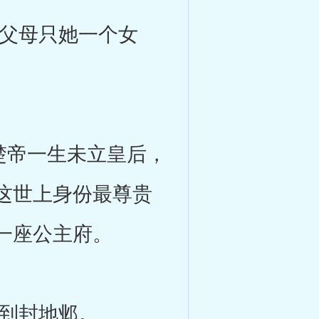
父母只她一个女
楚帝一生未立皇后，
这世上身份最尊贵
一座公主府。
到封地邺。