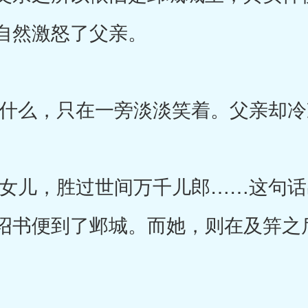
自然激怒了父亲。
么，只在一旁淡淡笑着。父亲却冷
儿，胜过世间万千儿郎……这句话
诏书便到了邺城。而她，则在及笄之