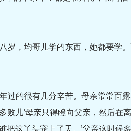
岁，均哥儿学的东西，她都要学。
过的很有几分辛苦。母亲常常面露
母多败儿’母亲只得瞪向父亲，然后在
年谁把这丫头宠上了天。’父亲这时候