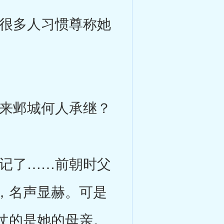
很多人习惯尊称她
来邺城何人承继？
记了……前朝时父
，名声显赫。可是
仗的是她的母亲。