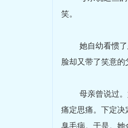
笑。
她自幼看惯了恣
脸却又带了笑意的
母亲曾说过。她
痛定思痛。下定决
臭毛病。于是。她