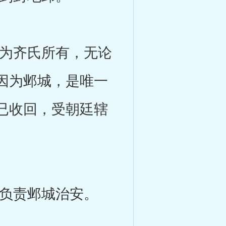
为齐氏所有，无论
因为邺城，是唯一
已收回，受朝廷辖
负责邺城治安。