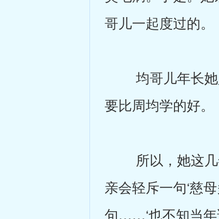
哥儿一起度过的。
均哥儿年长她八
要比周均学的好。
所以，她这几年
亲会轻斥一句‘慈
句……‘也不知当