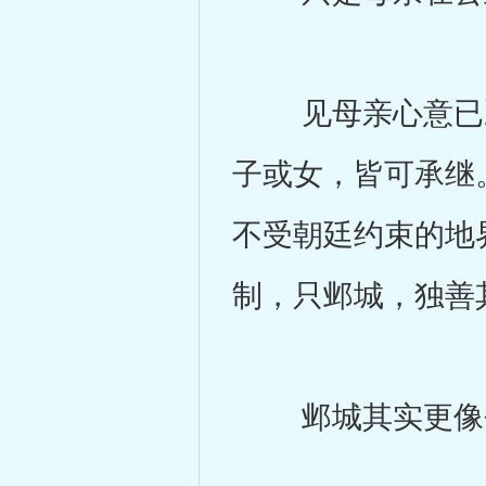
见母亲心意已决
子或女，皆可承继
不受朝廷约束的地
制，只邺城，独善
邺城其实更像个