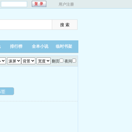
：
用户注册
说
排行榜
全本小说
临时书架
翻页
夜间
）
书签