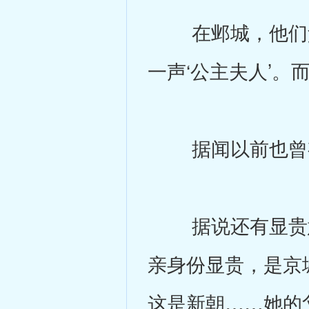
在邺城，他们父
一声‘公主夫人’。
据闻以前也曾有
据说还有显贵意
亲身份显贵，是京
这是新朝……她的