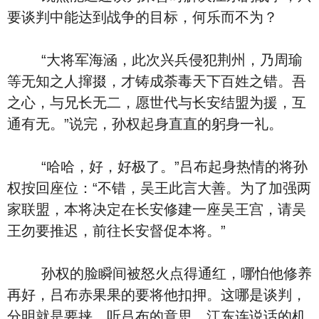
要谈判中能达到战争的目标，何乐而不为？
“大将军海涵，此次兴兵侵犯荆州，乃周瑜
等无知之人撺掇，才铸成荼毒天下百姓之错。吾
之心，与兄长无二，愿世代与长安结盟为援，互
通有无。”说完，孙权起身直直的躬身一礼。
“哈哈，好，好极了。”吕布起身热情的将孙
权按回座位：“不错，吴王此言大善。为了加强两
家联盟，本将决定在长安修建一座吴王宫，请吴
王勿要推迟，前往长安督促本将。”
孙权的脸瞬间被怒火点得通红，哪怕他修养
再好，吕布赤果果的要将他扣押。这哪是谈判，
分明就是要挟，听吕布的意思，江东连说话的机