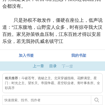
会都没有。
只是孙权不敢发作，僵硬在座位上，低声说
道：“江东腹地，山野蛮人众多，时有掠夺我大汉
百姓。家兄孙策铁血压制，江东百姓才得以安居
乐业，若无我孙氏威名镇守江
加入书签
我的书架
上一章
目录
下一章
相关推荐：
斗破苍穹
、
诡秘之主
、
北宋穿越指南
、
花醉满堂
、
星
门：时光之主
、
望长天
、
帝国争霸
、
星空职业者
、
青叶事务所
、
全
职高手