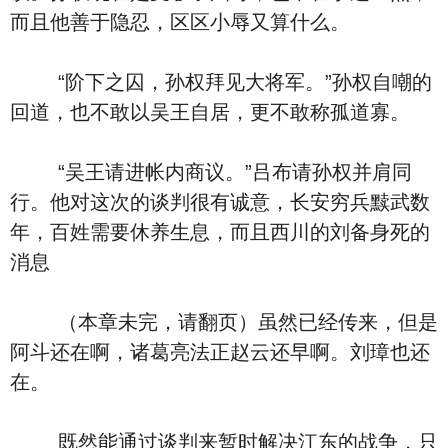
而且他善于隐忍，区区小辱又算什么。
“阶下之囚，孙权拜见大将军。”孙权自嘲的
回道，也不敢以吴王自居，更不敢称孤道寡。
“吴王请进帐内商议。”吕布请孙权并肩同
行。他对这次的谈判很有诚意，长安穷兵黩武数
年，百姓需要休养生息，而且西川的刘备身死的
消息
（本章未完，请翻页）虽然已经传来，但是
阿斗还在啊，诸葛亮法正赵云还早啊。刘璋也还
在。
既然能通过谈判来暂时解决江东的战争，只