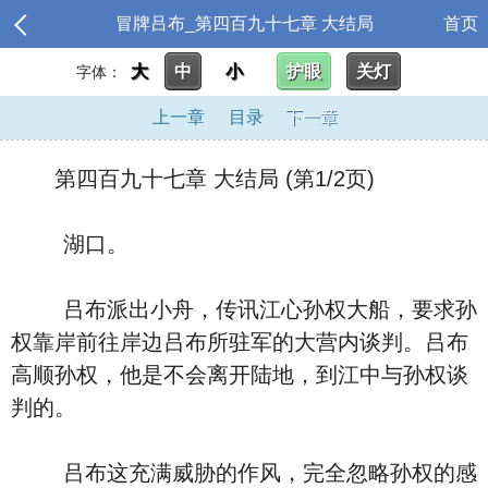
冒牌吕布_第四百九十七章 大结局
首页
大
中
小
护眼
关灯
字体：
上一章
目录
下一章
第四百九十七章 大结局 (第1/2页)
湖口。
吕布派出小舟，传讯江心孙权大船，要求孙
权靠岸前往岸边吕布所驻军的大营内谈判。吕布
高顺孙权，他是不会离开陆地，到江中与孙权谈
判的。
吕布这充满威胁的作风，完全忽略孙权的感