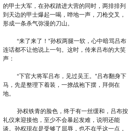
的甲士大军，在孙权踏进大营的同时，两排排列
到天边的甲士爆起一喝，哗地一声，刀枪交叉，
形成一条杀气弥漫的刀山。
“来了来了！”孙权两腿一软，心中暗骂吕布
连话都不让他说上一句。这时，传来吕布的大笑
声：
“下官大将军吕布，见过吴王。”吕布翻身下
马，先是整理下着装，一撩战袍下摆，拜倒在
地。
孙权铁青的脸色，终于有一丝缓和，吕布按
礼仪来迎接他，至少不会暴起发难，说明还能
谈。孙权现在是受够了屈辱，也不在乎这一点，