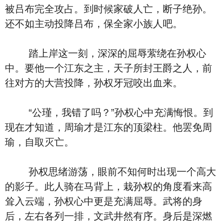
被吕布完全攻占。到时候家破人亡，断子绝孙。
还不如主动投降吕布，保全家小族人吧。
踏上岸这一刻，深深的屈辱萦绕在孙权心
中。要他一个江东之主，天子所封王爵之人，前
往对方的大营投降，孙权牙冠咬出血来。
“公瑾，我错了吗？”孙权心中充满悔恨。到
现在才知道，周瑜才是江东的顶梁柱。他罢免周
瑜，自取灭亡。
孙权思绪游荡，眼前不知何时出现一个高大
的影子。此人骑在马背上，栽孙权的角度看来高
耸入云端，孙权心中更是充满屈辱。武将的身
后，左右各列一排，文武井然有序。身后是深燃