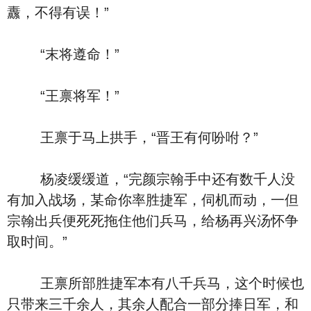
纛，不得有误！”
“末将遵命！”
“王禀将军！”
王禀于马上拱手，“晋王有何吩咐？”
杨凌缓缓道，“完颜宗翰手中还有数千人没
有加入战场，某命你率胜捷军，伺机而动，一但
宗翰出兵便死死拖住他们兵马，给杨再兴汤怀争
取时间。”
王禀所部胜捷军本有八千兵马，这个时候也
只带来三千余人，其余人配合一部分捧日军，和