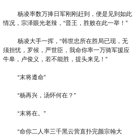
杨凌率数万捧日军刚刚赶到，便是见到如此
情况，宗泽眼光老辣，“晋王，胜败在此一举！”
杨凌大手一挥，“韩世忠所在胜局已现，无
须担忧，罗候，严世臣，我命你率一万骑军援应
牛皋，卢俊义，若不能胜，提头来见！”
“末将遵命”
“杨再兴，汤怀何在？”
“末将在。”
“命你二人率三千黑云营直扑完颜宗翰大