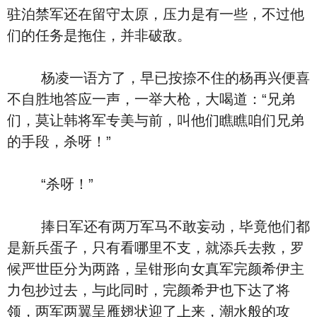
驻泊禁军还在留守太原，压力是有一些，不过他
们的任务是拖住，并非破敌。
杨凌一语方了，早已按捺不住的杨再兴便喜
不自胜地答应一声，一举大枪，大喝道：“兄弟
们，莫让韩将军专美与前，叫他们瞧瞧咱们兄弟
的手段，杀呀！”
“杀呀！”
捧日军还有两万军马不敢妄动，毕竟他们都
是新兵蛋子，只有看哪里不支，就添兵去救，罗
候严世臣分为两路，呈钳形向女真军完颜希伊主
力包抄过去，与此同时，完颜希尹也下达了将
领，两军两翼呈雁翅状迎了上来，潮水般的攻