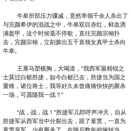
牛皋所部压力骤减，竟然率领千余人杀出了
与完颜希伊的混战之中，牛皋双目赤红，鲜血洒
满盔甲，这个时候毫不停歇，直往完颜宗翰扑
去，完颜宗翰，立刻拨出五千直领女真甲士杀向
牛皋。
王禀马槊横胸，大喝道，“我西军最精锐之
士莫过白梃胜捷，如今白梃已去，胜捷当为国之
重锋，诸位将士，我等好久未曾痛痛快快的厮杀
一场，可愿随我一战？”
“战，战，战！”胜捷军儿郎呼声冲天，自从
胜捷军从西军当中分裂出去，跟了童贯，一直为
童贯亲军，少有厮杀了，在随后数年的辗转当