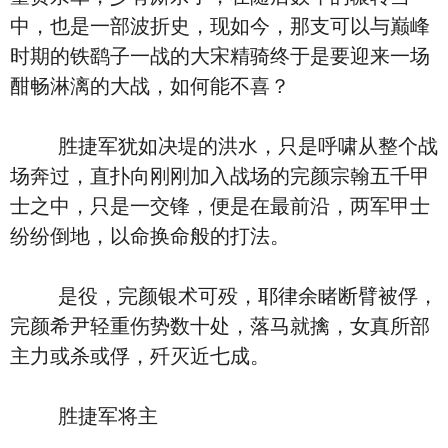
中，也是一部波折史，现如今，那支可以与巅峰
时期的铁鹞子一战的大宋精骑终于是要迎来一场
酣畅淋漓的大战，如何能不喜？
胜捷军犹如决堤的洪水，只是呼啸从整个战
场奔过，直扑向刚刚加入战场的完颜宗翰五千甲
士之中，只是一交锋，便是在最前沿，两军甲士
纷纷倒地，以命换命般的打法。
是役，完颜银术可殁，耶律余睹断臂被俘，
完颜希尹轻重伤势数十处，落马就擒，女真所部
主力或杀或俘，歼灭近七成。
胜捷军将主