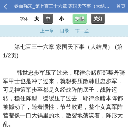
铁血强宋_第七百三十六章 家国天下事（大结局）
首页
大
中
小
护眼
关灯
字体：
上一章
目录
下一章
第七百三十六章 家国天下事（大结局） (第
1/2页)
韩世忠步军压了过来，耶律余睹所部契丹骑
军甲士也是冲了过来，就想要压散韩世忠步军，
可是神策军步卒都是久经战阵的底子，战阵运
转，稳住阵型，缓缓压了过去，耶律余睹本阵都
被撼动了，随着惯性，节节败退，整个女真军阵
营都像一口大锅里的水，激裂地荡漾着，阵形大
乱。