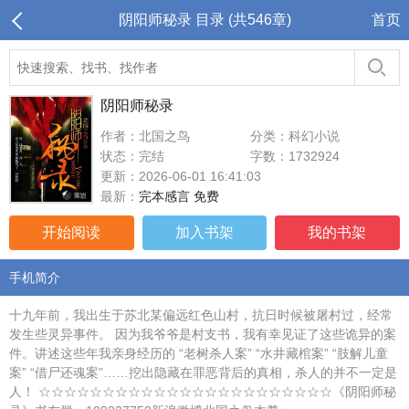
阴阳师秘录 目录 (共546章)
首页
阴阳师秘录
作者：北国之鸟
分类：科幻小说
状态：完结
字数：1732924
更新：2026-06-01 16:41:03
最新：
完本感言 免费
开始阅读
加入书架
我的书架
手机简介
十九年前，我出生于苏北某偏远红色山村，抗日时候被屠村过，经常
发生些灵异事件。 因为我爷爷是村支书，我有幸见证了这些诡异的案
件。讲述这些年我亲身经历的 “老树杀人案” “水井藏棺案” “肢解儿童
案” “借尸还魂案”……挖出隐藏在罪恶背后的真相，杀人的并不一定是
人！ ☆☆☆☆☆☆☆☆☆☆☆☆☆☆☆☆☆☆☆☆☆☆☆《阴阳师秘