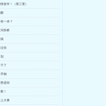
 病情发作！（第三更）
苏醒
 还有一本？
过河拆桥
演戏
放过你
计划
不干了
杀手锏
形势逆转
警察！
摊上大事