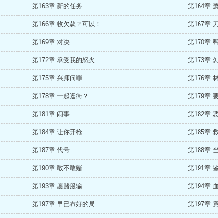
第163章 新的任务
第164章
第166章 收欠款？可以！
第167章 
第169章 对决
第170章
第172章 承受我的怒火
第173章
第175章 兴师问罪
第176章 
第178章 一起逛街？
第179章
第181章 闹事
第182章
第184章 让你开枪
第185章 
第187章 代号
第188章 
第190章 敢不敢赌
第191章 
第193章 愿赌服输
第194章 
第197章 早已布好的局
第197章 