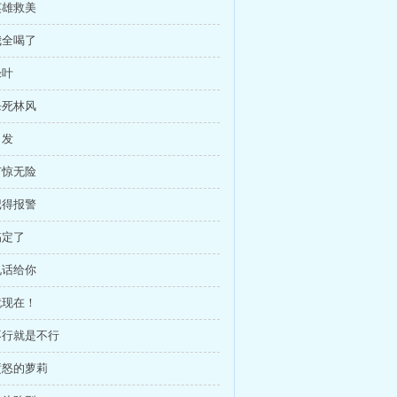
英雄救美
我全喝了
绿叶
杀死林风
出发
有惊无险
记得报警
搞定了
电话给你
就现在！
 不行就是不行
 愤怒的萝莉