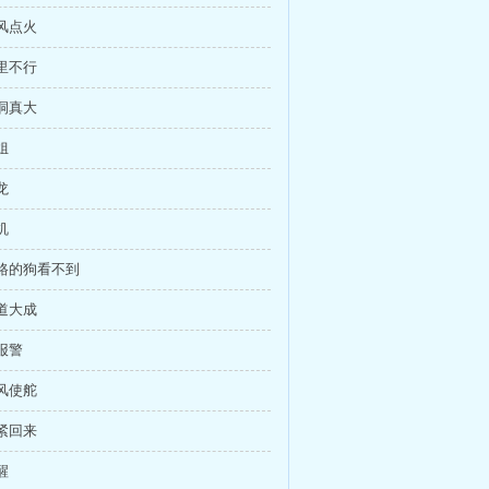
煽风点火
那里不行
脑洞真大
姐
龙
机
挡路的狗看不到
武道大成
别报警
见风使舵
赶紧回来
醒