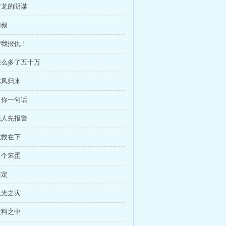
 萧龙的阴谋
刀叔
 帮我报仇！
 怎么多了五十万
林风归来
 要你一句话
 恶人先报警
救救在下
当个笨蛋
鉴定
血光之灾
意料之中