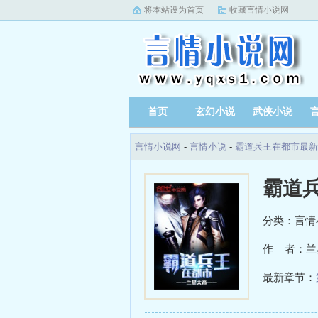
将本站设为首页
收藏言情小说网
首页
玄幻小说
武侠小说
言情小说网
-
言情小说
-
霸道兵王在都市最新
霸道
分类：言情
作 者：兰
最新章节：