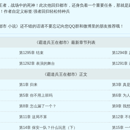
王者，战场中的死神！此次他回归都市，还身负着一个重要任务，那就是
！作者自定义标签:强者回归轻松特种兵
都市 小说》还不错的话请不要忘记向您QQ群和微博里的朋友推荐哦！
《霸道兵王在都市》最新章节列表
第1295章 结束
第1294
第1292章 表演的舞台
第1291
《霸道兵王在都市》正文
第1章 归来
第3章 真
第5章 你不用上班吗
第6章 为
第8章 怎么漏了一个？
第9章 我
第11章 这局不算
第12章 
第14章 保安一队？什么玩意（下）
第15章 