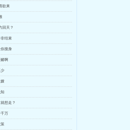
山雨欲来
难
无力回天？
并非结束
让你搜身
还赌啊
王少
大嫂
无知
 这就想走？
一千万
献策