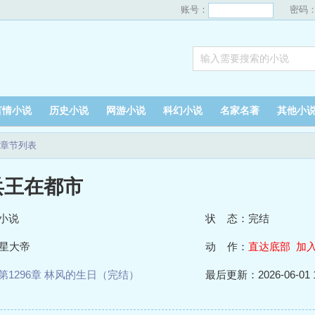
账号：
密码
言情小说
历史小说
网游小说
科幻小说
名家名著
其他小
章节列表
兵王在都市
小说
状 态：完结
星大帝
动 作：
直达底部
加
第1296章 林风的生日（完结）
最后更新：2026-06-01 1