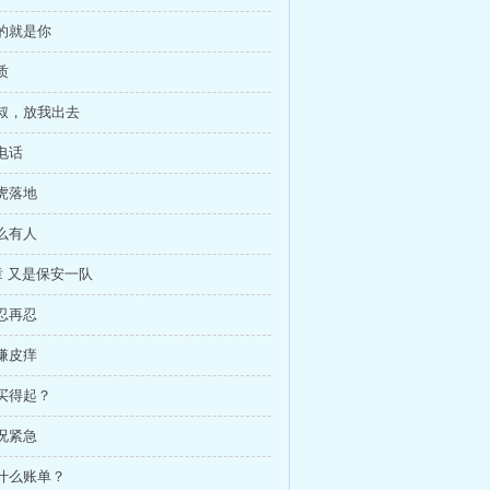
说的就是你
质
大叔，放我出去
要电话
猛虎落地
怎么有人
 又是保安一队
一忍再忍
又嫌皮痒
你买得起？
情况紧急
看什么账单？