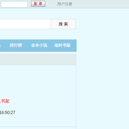
：
用户注册
说
排行榜
全本小说
临时书架
入书架
6:50:27