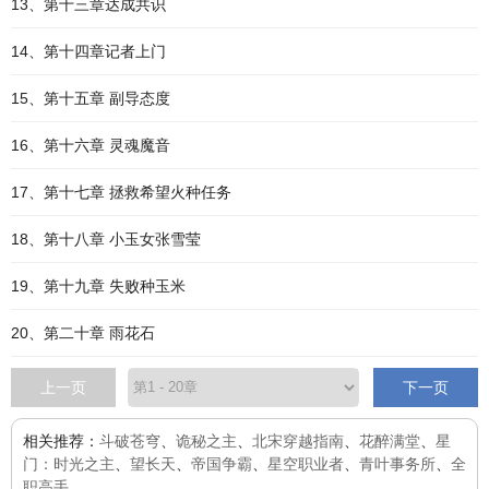
13、第十三章达成共识
14、第十四章记者上门
15、第十五章 副导态度
16、第十六章 灵魂魔音
17、第十七章 拯救希望火种任务
18、第十八章 小玉女张雪莹
19、第十九章 失败种玉米
20、第二十章 雨花石
上一页
下一页
相关推荐：
斗破苍穹
、
诡秘之主
、
北宋穿越指南
、
花醉满堂
、
星
门：时光之主
、
望长天
、
帝国争霸
、
星空职业者
、
青叶事务所
、
全
职高手