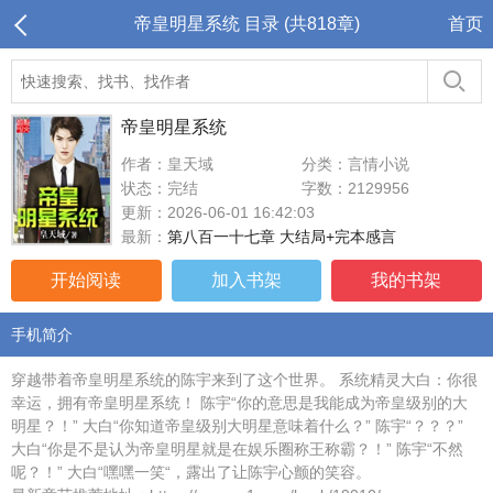
帝皇明星系统 目录 (共818章)
首页
帝皇明星系统
作者：皇天域
分类：言情小说
状态：完结
字数：2129956
更新：2026-06-01 16:42:03
最新：
第八百一十七章 大结局+完本感言
开始阅读
加入书架
我的书架
手机简介
穿越带着帝皇明星系统的陈宇来到了这个世界。 系统精灵大白：你很
幸运，拥有帝皇明星系统！ 陈宇“你的意思是我能成为帝皇级别的大
明星？！” 大白“你知道帝皇级别大明星意味着什么？” 陈宇“？？？”
大白“你是不是认为帝皇明星就是在娱乐圈称王称霸？！” 陈宇“不然
呢？！” 大白“嘿嘿一笑“，露出了让陈宇心颤的笑容。