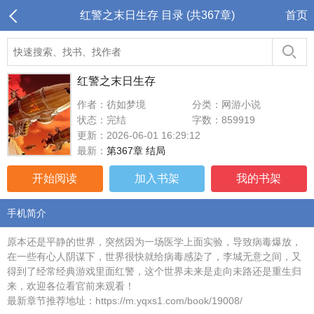
红警之末日生存 目录 (共367章)
首页
红警之末日生存
作者：彷如梦境
分类：网游小说
状态：完结
字数：859919
更新：2026-06-01 16:29:12
最新：
第367章 结局
开始阅读
加入书架
我的书架
手机简介
原本还是平静的世界，突然因为一场医学上面实验，导致病毒爆放，
在一些有心人阴谋下，世界很快就给病毒感染了，李城无意之间，又
得到了经常经典游戏里面红警，这个世界未来是走向未路还是重生归
来，欢迎各位看官前来观看！
最新章节推荐地址：https://m.yqxs1.com/book/19008/