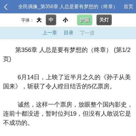
全民偶像_第356章 人总是要有梦想的（终章）
首页
大
中
小
护眼
关灯
字体：
上一章
目录
下一章
第356章 人总是要有梦想的（终章） (第1/2
页)
6月14日，上映了近半月之久的《孙子从美
国来》，斩获了令人瞠目结舌的5亿票房。
诚然，这样一个票房，放眼整个国内影史，
连前十都没进，暂时位列19，但没有人敢说它是
不成功的。