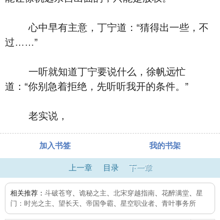
心中早有主意，丁宁道：“猜得出一些，不
过……”
一听就知道丁宁要说什么，徐帆远忙
道：“你别急着拒绝，先听听我开的条件。”
老实说，
加入书签
我的书架
上一章
目录
下一章
相关推荐：
斗破苍穹
、
诡秘之主
、
北宋穿越指南
、
花醉满堂
、
星
门：时光之主
、
望长天
、
帝国争霸
、
星空职业者
、
青叶事务所