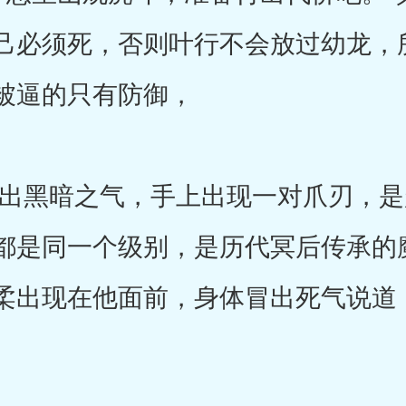
己必须死，否则叶行不会放过幼龙，
被逼的只有防御，
黑暗之气，手上出现一对爪刃，是
都是同一个级别，是历代冥后传承的
柔出现在他面前，身体冒出死气说道