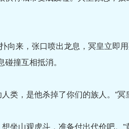
向来，张口喷出龙息，冥皇立即用
息碰撞互相抵消。
类，是他杀掉了你们的族人。”冥
坐山观虎斗，准备付出代价吧。”