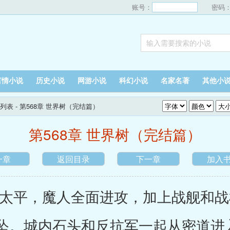
账号：
密码
言情小说
历史小说
网游小说
科幻小说
名家名著
其他小
列表
- 第568章 世界树（完结篇）
第568章 世界树（完结篇）
一章
返回目录
下一章
加入
平，魔人全面进攻，加上战舰和战
坠。城内石头和反抗军一起从密道进