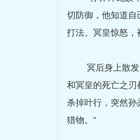
切防御，他知道自
打法。冥皇惊怒，
冥后身上散发出
和冥皇的死亡之刃
杀掉叶行，突然孙
猎物。”