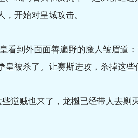
人，开始对皇城攻击。
看到外面面善遍野的魔人皱眉道：“
拳皇被杀了。让赛斯进攻，杀掉这些
些逆贼也来了，龙櫆已经带人去剿灭