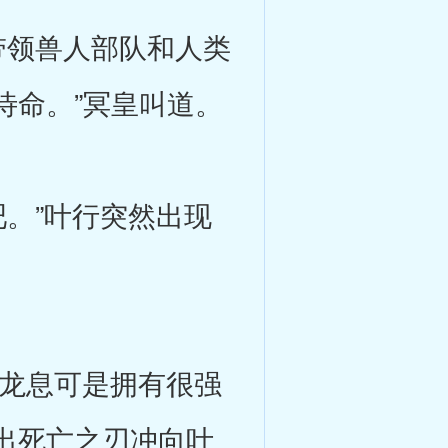
领兽人部队和人类
待命。”冥皇叫道。
。”叶行突然出现
龙息可是拥有很强
出死亡之刃冲向叶