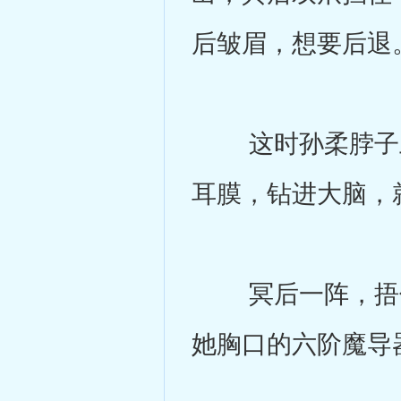
后皱眉，想要后退
这时孙柔脖子上
耳膜，钻进大脑，
冥后一阵，捂住
她胸口的六阶魔导