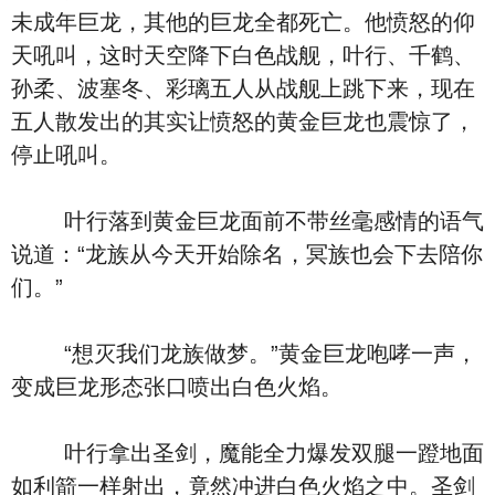
未成年巨龙，其他的巨龙全都死亡。他愤怒的仰
天吼叫，这时天空降下白色战舰，叶行、千鹤、
孙柔、波塞冬、彩璃五人从战舰上跳下来，现在
五人散发出的其实让愤怒的黄金巨龙也震惊了，
停止吼叫。
叶行落到黄金巨龙面前不带丝毫感情的语气
说道：“龙族从今天开始除名，冥族也会下去陪你
们。”
“想灭我们龙族做梦。”黄金巨龙咆哮一声，
变成巨龙形态张口喷出白色火焰。
叶行拿出圣剑，魔能全力爆发双腿一蹬地面
如利箭一样射出，竟然冲进白色火焰之中。圣剑