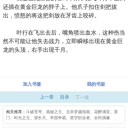
还插在黄金巨龙的脖子上。他爪子扣住剑把拔
出，愤怒的将这把剑放在牙齿上咬碎。
叶行在飞出去后，嘴角喷出血水，这种伤当
然不可能让他失去战力，立即瞬移出现在黄金巨
龙的头顶，右手出现千月。
加入书签
我的书架
上一章
目录
下一章
相关推荐：
斗破苍穹
、
诡秘之主
、
北宋穿越指南
、
花醉满堂
、
星
门：时光之主
、
望长天
、
帝国争霸
、
星空职业者
、
全民偶像