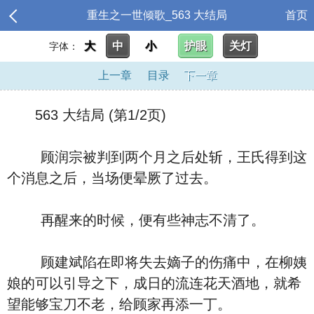
重生之一世倾歌_563 大结局
首页
大
中
小
护眼
关灯
字体：
上一章
目录
下一章
563 大结局 (第1/2页)
顾润宗被判到两个月之后处斩，王氏得到这
个消息之后，当场便晕厥了过去。
再醒来的时候，便有些神志不清了。
顾建斌陷在即将失去嫡子的伤痛中，在柳姨
娘的可以引导之下，成日的流连花天酒地，就希
望能够宝刀不老，给顾家再添一丁。