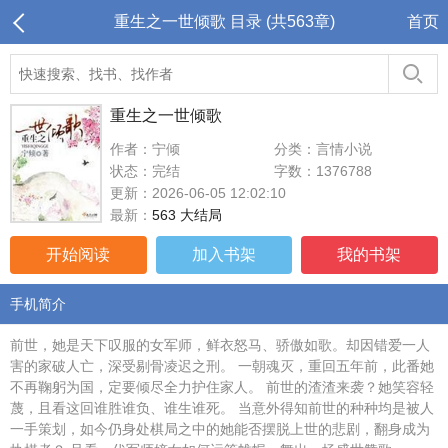
重生之一世倾歌 目录 (共563章)
首页
重生之一世倾歌
作者：宁倾
分类：言情小说
状态：完结
字数：1376788
更新：2026-06-05 12:02:10
最新：
563 大结局
开始阅读
加入书架
我的书架
手机简介
前世，她是天下叹服的女军师，鲜衣怒马、骄傲如歌。却因错爱一人
害的家破人亡，深受剔骨凌迟之刑。 一朝魂灭，重回五年前，此番她
不再鞠躬为国，定要倾尽全力护住家人。 前世的渣渣来袭？她笑容轻
蔑，且看这回谁胜谁负、谁生谁死。 当意外得知前世的种种均是被人
一手策划，如今仍身处棋局之中的她能否摆脱上世的悲剧，翻身成为