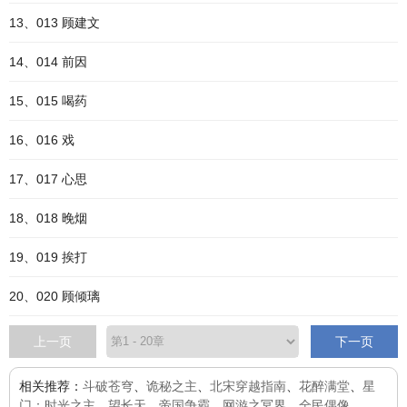
13、013 顾建文
14、014 前因
15、015 喝药
16、016 戏
17、017 心思
18、018 晚烟
19、019 挨打
20、020 顾倾璃
上一页
下一页
相关推荐：
斗破苍穹
、
诡秘之主
、
北宋穿越指南
、
花醉满堂
、
星
门：时光之主
、
望长天
、
帝国争霸
、
网游之冥界
、
全民偶像