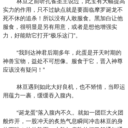
林亘之前听孔雀圣王说过，此宝有大幅提高
实力的作用，只不过缺点就是要面临摩罗诞龙不
死不休的追杀！所以没有人敢服食。黑加白让他
服食，很明显是另有用意，或者是想他增强实
力，好能助它打开“极乐这门”。
“我到达神君后期多年，此蛋是开天时期的
神兽宝物，益处不可想像。服食于它，晋入神尊
应该没有疑问！”
林亘遇到如此大好良机，也不矫情，当即运
用蕴力一裹，缓缓吞入腹内。
“诞龙蛋”落入腹内不久。就如一团巨大火团
般炸开，一股冲天的炙热气息瞬间冲击林亘的身