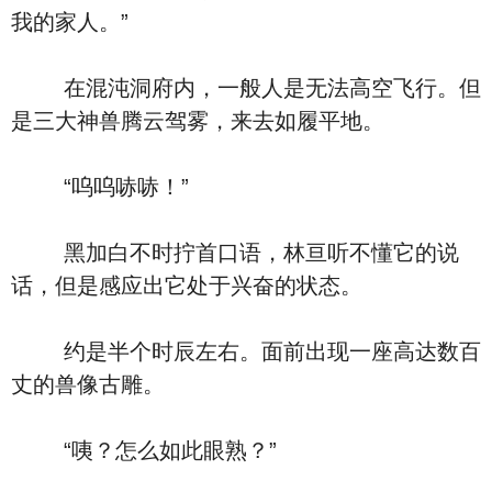
我的家人。”
在混沌洞府内，一般人是无法高空飞行。但
是三大神兽腾云驾雾，来去如履平地。
“呜呜哧哧！”
黑加白不时拧首口语，林亘听不懂它的说
话，但是感应出它处于兴奋的状态。
约是半个时辰左右。面前出现一座高达数百
丈的兽像古雕。
“咦？怎么如此眼熟？”