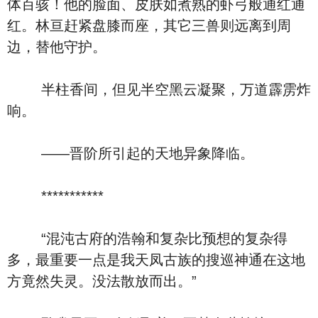
体百骇！他的脸面、皮肤如煮熟的虾弓般通红通
红。林亘赶紧盘膝而座，其它三兽则远离到周
边，替他守护。
半柱香间，但见半空黑云凝聚，万道霹雳炸
响。
——晋阶所引起的天地异象降临。
***********
“混沌古府的浩翰和复杂比预想的复杂得
多，最重要一点是我天凤古族的搜巡神通在这地
方竟然失灵。没法散放而出。”