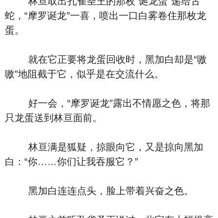
林亘取出孔雀圣王的那枚“诞龙蛋”递给古
蛇，“摩罗诞龙”一喜，喷出一口白雾卷住那枚龙
蛋。
就在它正要将龙蛋回收时，黑加白却是“嗷
嗷”地阻截于它，似乎是在交流什么。
好一会，“摩罗诞龙”露出不情愿之色，将那
只龙蛋送到林亘面前。
林亘满是狐疑，掠眼向它，又是掠向黑加
白：“你……你们让我吞服它？”
黑加白连连点头，脸上带着兴奋之色。