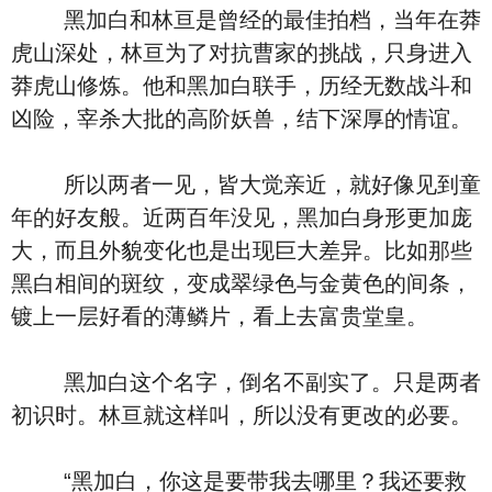
黑加白和林亘是曾经的最佳拍档，当年在莽
虎山深处，林亘为了对抗曹家的挑战，只身进入
莽虎山修炼。他和黑加白联手，历经无数战斗和
凶险，宰杀大批的高阶妖兽，结下深厚的情谊。
所以两者一见，皆大觉亲近，就好像见到童
年的好友般。近两百年没见，黑加白身形更加庞
大，而且外貌变化也是出现巨大差异。比如那些
黑白相间的斑纹，变成翠绿色与金黄色的间条，
镀上一层好看的薄鳞片，看上去富贵堂皇。
黑加白这个名字，倒名不副实了。只是两者
初识时。林亘就这样叫，所以没有更改的必要。
“黑加白，你这是要带我去哪里？我还要救