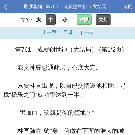
最强客卿_第761：成就创世神（大结局）
首页
大
中
小
护眼
关灯
字体：
上一章
目录
下一章
第761：成就创世神（大结局） (第1/2页)
寂寞神尊想通此层，心底大定。
只要林亘出现，以自已交情邀他相助，寻
找“极乐之门”成功率达到一半。
“黑加白，这就是你的领地？”
林亘骑在“豹”身，俯瞰在下面的浩大的城