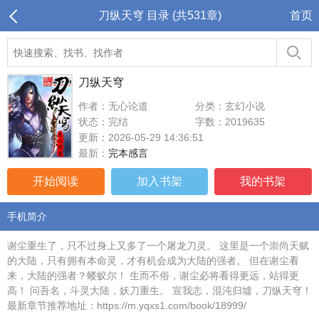
刀纵天穹 目录 (共531章)
首页
刀纵天穹
作者：无心论道
分类：玄幻小说
状态：完结
字数：2019635
更新：2026-05-29 14:36:51
最新：
完本感言
开始阅读
加入书架
我的书架
手机简介
谢尘重生了，只不过身上又多了一个屠龙刀灵。 这里是一个崇尚天赋
的大陆，只有拥有本命灵，才有机会成为大陆的强者。 但在谢尘看
来，大陆的强者？蝼蚁尔！ 生而不俗，谢尘必将看得更远，站得更
高！ 问吾名，斗灵大陆，妖刀重生。 宣我志，混沌归墟，刀纵天穹！
最新章节推荐地址：https://m.yqxs1.com/book/18999/