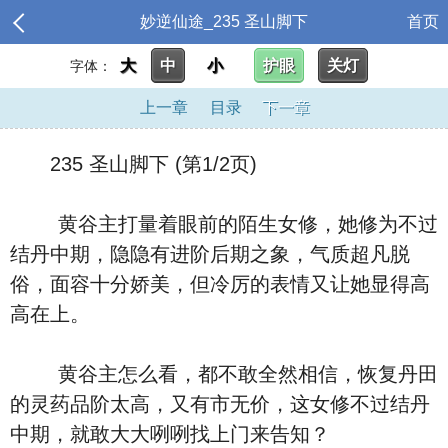
妙逆仙途_235 圣山脚下
首页
大
中
小
护眼
关灯
字体：
上一章
目录
下一章
235 圣山脚下 (第1/2页)
黄谷主打量着眼前的陌生女修，她修为不过
结丹中期，隐隐有进阶后期之象，气质超凡脱
俗，面容十分娇美，但冷厉的表情又让她显得高
高在上。
黄谷主怎么看，都不敢全然相信，恢复丹田
的灵药品阶太高，又有市无价，这女修不过结丹
中期，就敢大大咧咧找上门来告知？