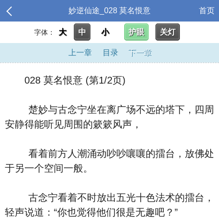
妙逆仙途_028 莫名恨意
首页
大
中
小
护眼
关灯
字体：
上一章
目录
下一章
028 莫名恨意 (第1/2页)
楚妙与古念宁坐在离广场不远的塔下，四周
安静得能听见周围的簌簌风声，
看着前方人潮涌动吵吵嚷嚷的擂台，放佛处
于另一个空间一般。
古念宁看着不时放出五光十色法术的擂台，
轻声说道：“你也觉得他们很是无趣吧？”