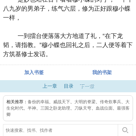
八九岁的男弟子，练气六层，修为正好跟穆小蝶
一样，
一到擂台便落落大方地道了礼，“在下龙
韬，请指教。”穆小蝶也回礼之后，二人便等着下
方筑基修士发话。
加入书签
我的书架
上一章
目录
下一章
相关推荐：
备份的幸福
、
威战天下
、
大明的脊梁
、
传奇炊事兵
、
大
生化时代
、
半神
、
三国之卧龙助理
、
刀纵天穹
、
血战位面
、
最强客
卿