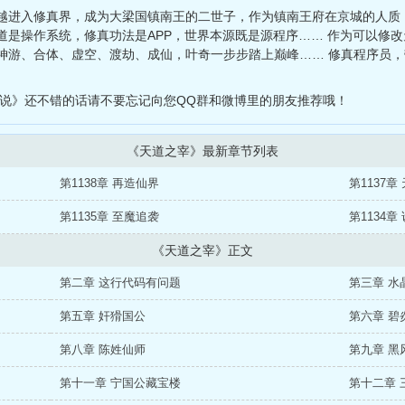
越进入修真界，成为大梁国镇南王的二世子，作为镇南王府在京城的人质
道是操作系统，修真功法是APP，世界本源既是源程序…… 作为可以修
神游、合体、虚空、渡劫、成仙，叶奇一步步踏上巅峰…… 修真程序员，带
小说》还不错的话请不要忘记向您QQ群和微博里的朋友推荐哦！
《天道之宰》最新章节列表
第1138章 再造仙界
第1137章
第1135章 至魔追袭
第1134章
《天道之宰》正文
第二章 这行代码有问题
第三章 水
第五章 奸猾国公
第六章 碧
第八章 陈姓仙师
第九章 黑
第十一章 宁国公藏宝楼
第十二章 