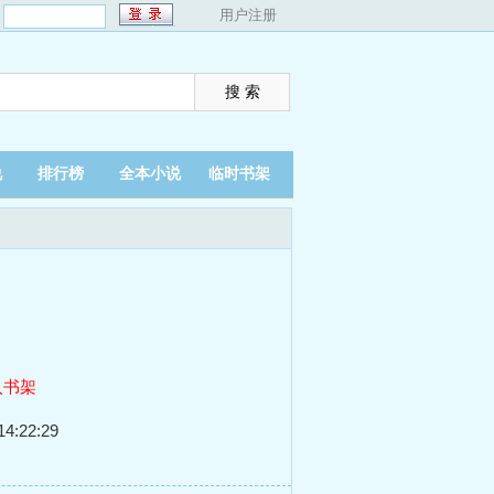
：
用户注册
说
排行榜
全本小说
临时书架
入书架
4:22:29