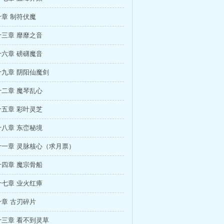
章 制符伏魔
三章 靡靡之音
六章 磅礴魔音
九章 阴阳仙魔剑
二章 魔琴乱心
五章 彩叶灵芝
八章 东峦秘境
十一章 灵脉核心（求月票）
四章 魔宗骨船
七章 业火红瘴
章 古刃碎片
三章 看不到灵草