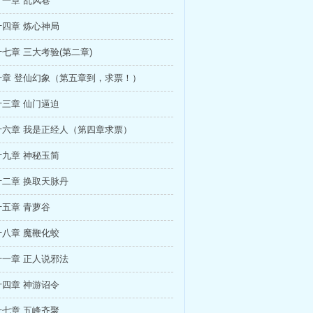
一章 乱风巷
四章 炼心神局
七章 三大考验(第二章)
十章 登仙幻象（第五章到，求票！）
三章 仙门逼迫
十六章 我是正经人（第四章求票）
九章 神秘玉简
二章 换取天脉丹
五章 青萝谷
八章 魔鞭化蛟
一章 正人说邪法
四章 神游诏令
七章 五峰齐聚