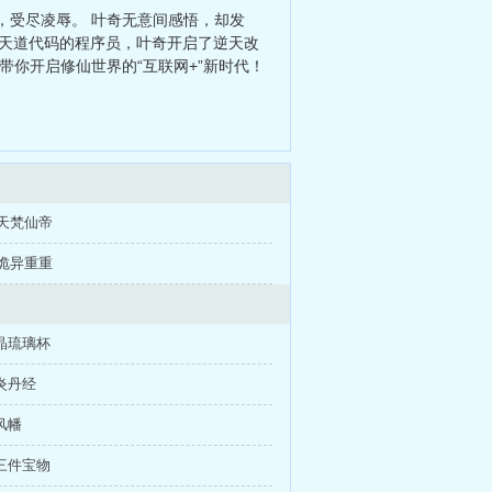
，受尽凌辱。 叶奇无意间感悟，却发
改天道代码的程序员，叶奇开启了逆天改
你开启修仙世界的“互联网+”新时代！
 天梵仙帝
 诡异重重
晶琉璃杯
炎丹经
风幡
三件宝物