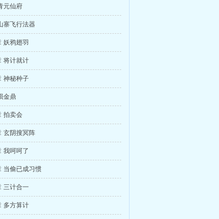
青元仙府
山寨飞行法器
 妖鸦翅羽
 将计就计
 神秘种子
陨金鼎
 拍卖会
 玄阴搜冥阵
 我呵呵了
 当偷已成习惯
 三计合一
 多方算计