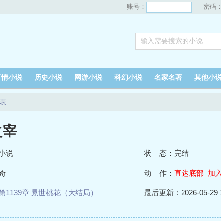
账号：
密码
言情小说
历史小说
网游小说
科幻小说
名家名著
其他小
表
之宰
小说
状 态：完结
奇
动 作：
直达底部
加
第1139章 累世桃花（大结局）
最后更新：2026-05-29 1