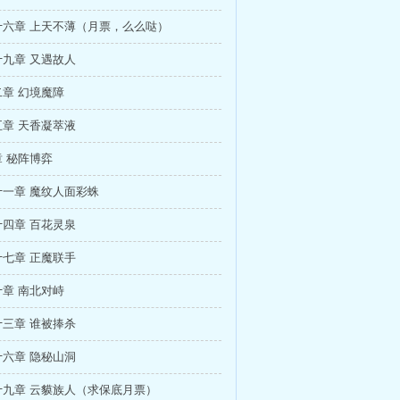
十六章 上天不薄（月票，么么哒）
九章 又遇故人
章 幻境魔障
章 天香凝萃液
 秘阵博弈
一章 魔纹人面彩蛛
四章 百花灵泉
七章 正魔联手
章 南北对峙
三章 谁被捧杀
六章 隐秘山洞
十九章 云貘族人（求保底月票）