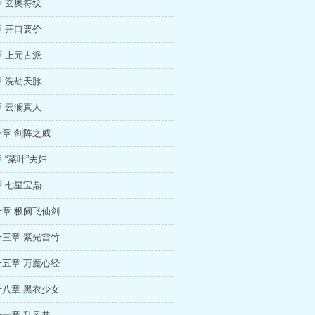
 玄奥符纹
 开口要价
 上元古派
 洗劫天脉
 云澜真人
章 剑阵之威
 “菜叶”夫妇
 七星宝鼎
章 极阙飞仙剑
三章 紫光雷竹
五章 万魔心经
八章 黑衣少女