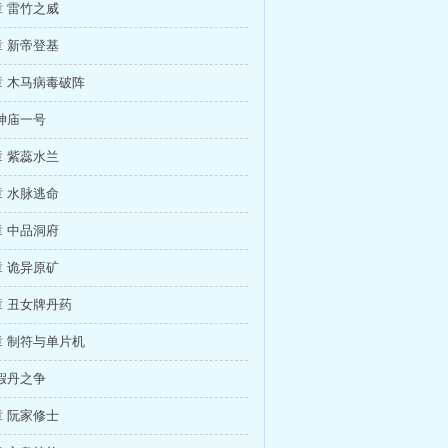
 雷竹之威
 新帝登基
 木马病毒破阵
神庙一号
 紫蕊水兰
 水脉逃命
 中品洞府
 诡异原矿
 丑女牌丹药
 制符与单片机
假丹之争
 阮家修士