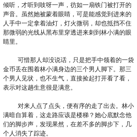
倾听，才听到吱呀一声，彷如一扇铁门被打开的
声音。虽然她被蒙着眼睛，可是能感觉到进来的
人手中一定拿着油灯，灯火微弱，却也抵挡不住
那微弱的光线从黑布里穿透进来刺到林小满的眼
睛里。
可惜那人却没说话，只是把手中领着的一袋
金币丢在围着林小满身边的三个男人脚下。那三
个男人见状，也不生气，直接捡起打开看了看，
表示对这趟生意很是满意。
对来人点了点头，便有序的走了出去。林小
满暗自算着，这走路应该是楼梯？她心底默念他
们的脚步声，发现果然，在差不多的脚步下，几
个人消失了踪迹。