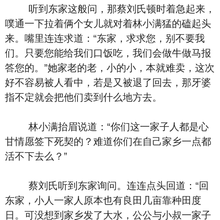
听到东家这般问，那蔡刘氏顿时着急起来，
噗通一下拉着俩个女儿就对着林小满猛的磕起头
来。嘴里连连求道：“东家，求求您，别不要我
们。只要您能给我们口饭吃，我们会做牛做马报
答您的。”她家老的老，小的小，本就难卖，这次
好不容易被人看中，若是又被退了回去，那牙婆
指不定就会把他们卖到什么地方去。
林小满抬眉说道：“你们这一家子人都是心
甘情愿签下死契的？难道你们在自己家乡一点都
活不下去么？”
蔡刘氏听到东家询问。连连点头回道：“回
东家，小人一家人原本也有良田几亩靠种田度
日。可没想到家乡发了大水，公公与小叔一家子