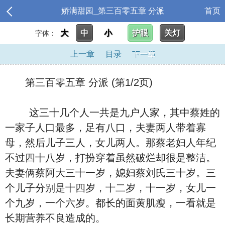
娇满甜园_第三百零五章 分派
首页
大
中
小
护眼
关灯
字体：
上一章
目录
下一章
第三百零五章 分派 (第1/2页)
这三十几个人一共是九户人家，其中蔡姓的
一家子人口最多，足有八口，夫妻两人带着寡
母，然后儿子三人，女儿两人。那蔡老妇人年纪
不过四十八岁，打扮穿着虽然破烂却很是整洁。
夫妻俩蔡阿大三十一岁，媳妇蔡刘氏三十岁。三
个儿子分别是十四岁，十二岁，十一岁，女儿一
个九岁，一个六岁。都长的面黄肌瘦，一看就是
长期营养不良造成的。