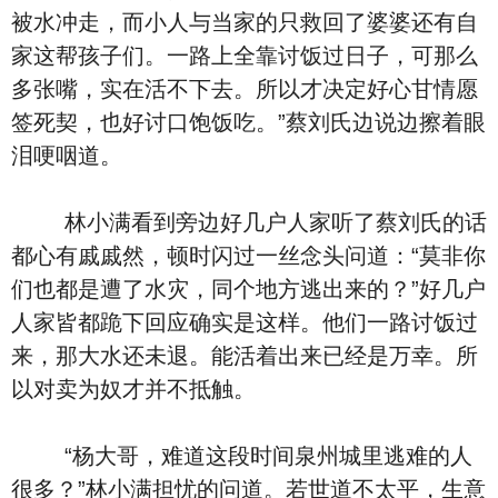
被水冲走，而小人与当家的只救回了婆婆还有自
家这帮孩子们。一路上全靠讨饭过日子，可那么
多张嘴，实在活不下去。所以才决定好心甘情愿
签死契，也好讨口饱饭吃。”蔡刘氏边说边擦着眼
泪哽咽道。
林小满看到旁边好几户人家听了蔡刘氏的话
都心有戚戚然，顿时闪过一丝念头问道：“莫非你
们也都是遭了水灾，同个地方逃出来的？”好几户
人家皆都跪下回应确实是这样。他们一路讨饭过
来，那大水还未退。能活着出来已经是万幸。所
以对卖为奴才并不抵触。
“杨大哥，难道这段时间泉州城里逃难的人
很多？”林小满担忧的问道。若世道不太平，生意