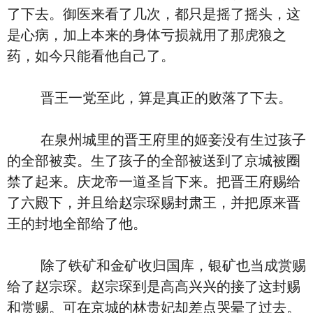
了下去。御医来看了几次，都只是摇了摇头，这
是心病，加上本来的身体亏损就用了那虎狼之
药，如今只能看他自己了。
晋王一党至此，算是真正的败落了下去。
在泉州城里的晋王府里的姬妾没有生过孩子
的全部被卖。生了孩子的全部被送到了京城被圈
禁了起来。庆龙帝一道圣旨下来。把晋王府赐给
了六殿下，并且给赵宗琛赐封肃王，并把原来晋
王的封地全部给了他。
除了铁矿和金矿收归国库，银矿也当成赏赐
给了赵宗琛。赵宗琛到是高高兴兴的接了这封赐
和赏赐。可在京城的林贵妃却差点哭晕了过去。