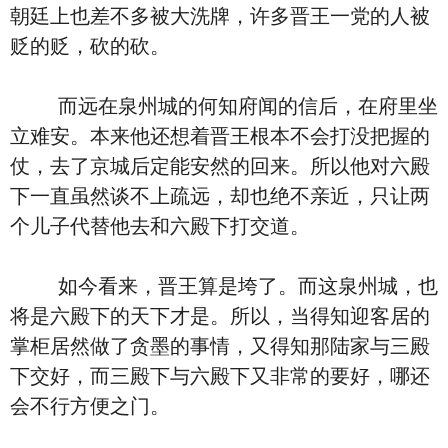
朝廷上也差不多被大洗牌，许多晋王一党的人被
贬的贬，砍的砍。
而远在泉州城的何知府闻的信后，在府里坐
立难安。本来他还想着晋王根本不会打没把握的
仗，去了京城后定能安然的回来。所以他对六殿
下一直虽然谈不上疏远，却也绝不亲近，只让两
个儿子代替他去和六殿下打交道。
如今看来，晋王算是垮了。而这泉州城，也
将是六殿下的天下才是。所以，当得知迎客居的
掌柜居然做了贪墨的事情，又得知那陆家与三殿
下交好，而三殿下与六殿下又非常的要好，哪还
会不行方便之门。