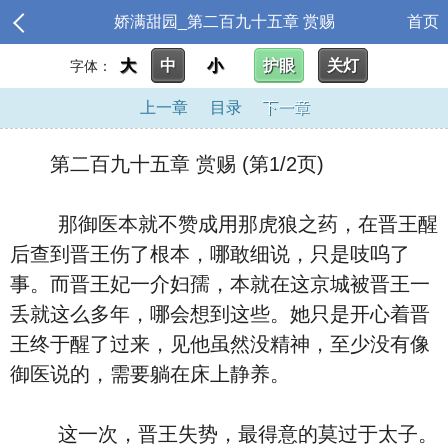
娇满甜园_第二百九十五章 赏赐
首页
大
中
小
护眼
关灯
字体：
上一章
目录
下一章
第二百九十五章 赏赐 (第1/2页)
那御医本就不赞成用那虎狼之药，在晋王醒
后查到晋王伤了根本，哪敢细说，只是吱呜了
事。而晋王妃一介妇孺，本就在这京城被晋王一
丢就这么多年，哪会想到这些。她只是开心着晋
王终于醒了过来，见他虽然没精神，至少没有像
御医说的，需要躺在床上静养。
这一次，晋王失势，最得意的莫过于太子。