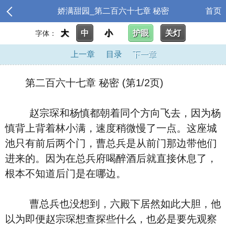
娇满甜园_第二百六十七章 秘密
首页
大
中
小
护眼
关灯
字体：
上一章
目录
下一章
第二百六十七章 秘密 (第1/2页)
赵宗琛和杨慎都朝着同个方向飞去，因为杨
慎背上背着林小满，速度稍微慢了一点。这座城
池只有前后两个门，曹总兵是从前门那边带他们
进来的。因为在总兵府喝醉酒后就直接休息了，
根本不知道后门是在哪边。
曹总兵也没想到，六殿下居然如此大胆，他
以为即便赵宗琛想查探些什么，也必是要先观察