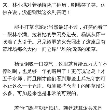
来。林小满对着杨慎挑了挑眉，咧嘴笑了笑。仿
佛在说，没想到我这么利害吧！
能不打草惊蛇那当然最好不过，好笑的看了
一眼林小满。拉着她的手闪身进去。杨慎从怀中
吹着了火引子。只见微弱的火光照出了这座足有
篮球场那么大的一间仓库里堆的满满的粮草。
杨慎倒吸一口凉气，这里就算给五万大军不
停吃喝，也足够一年的嚼用了！更何况这岛上才
五千水师，而且刚才他们看到那些士兵把守的可
不止这么一个仓库。就算那些仓库里的粮草没这
么多。可加起来也是非常的可观的。
若他们想与朝廷抵抗。朝廷就算派兵来围