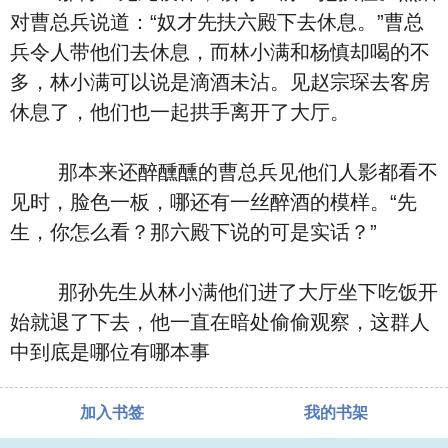
对曹总兵说道：“奴才先扶六殿下去休息。”曹总
兵令人带他们去休息，而林小满和杨慎却喝的不
多，林小满可以说是滴酒未沾。见赵宗琛去客房
休息了，他们也一起拱手离开了大厅。
那本来还醉醺醺的曹总兵见他们人影都看不
见时，脸色一板，哪还有一丝醉酒的模样。“先
生，你怎么看？那六殿下说的可是实话？”
那孙先生从林小满他们进了大厅坐下吃饭开
始就退了下去，他一直在暗处偷偷观察，这群人
中到底是哪位有哪本事
加入书签
我的书架