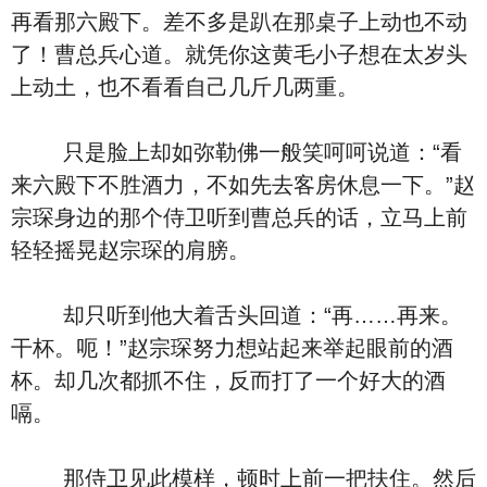
再看那六殿下。差不多是趴在那桌子上动也不动
了！曹总兵心道。就凭你这黄毛小子想在太岁头
上动土，也不看看自己几斤几两重。
只是脸上却如弥勒佛一般笑呵呵说道：“看
来六殿下不胜酒力，不如先去客房休息一下。”赵
宗琛身边的那个侍卫听到曹总兵的话，立马上前
轻轻摇晃赵宗琛的肩膀。
却只听到他大着舌头回道：“再……再来。
干杯。呃！”赵宗琛努力想站起来举起眼前的酒
杯。却几次都抓不住，反而打了一个好大的酒
嗝。
那侍卫见此模样，顿时上前一把扶住。然后