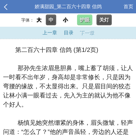
娇满甜园_第二百六十四章 信鸽
首页
大
中
小
护眼
关灯
字体：
上一章
目录
下一章
第二百六十四章 信鸽 (第1/2页)
那孙先生浓眉悬胆鼻，嘴上蓄了胡须，让人
一时看不出年岁，身高却是非常修长，只是因为
弯腰的缘故，不太显得出来。只是眉目间的狡态
让林小满一眼看过去，先入为主的就认为他不像
个好人。
杨慎见她突然绷紧的身体，眉头微皱，轻声
问道：“怎么了？”他的声音虽轻，旁边的人还是