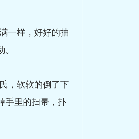
满一样，好好的抽
动。
氏，软软的倒了下
掉手里的扫帚，扑