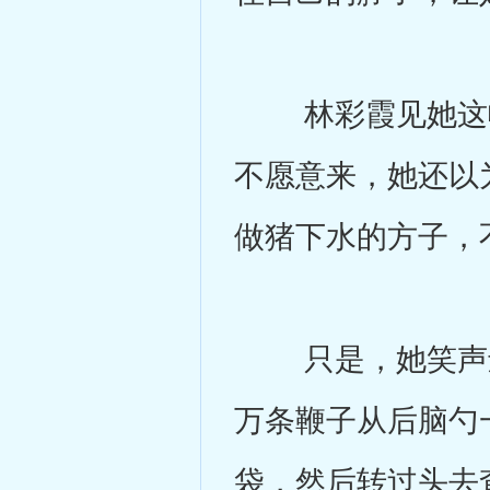
林彩霞见她这幅
不愿意来，她还以
做猪下水的方子，
只是，她笑声还
万条鞭子从后脑勺
袋，然后转过头去