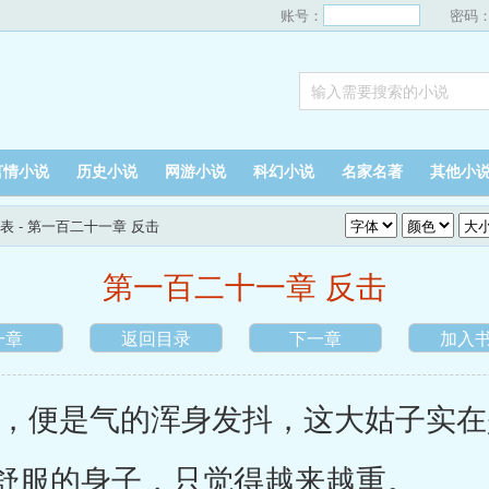
账号：
密码
言情小说
历史小说
网游小说
科幻小说
名家名著
其他小
表
- 第一百二十一章 反击
第一百二十一章 反击
一章
返回目录
下一章
加入
便是气的浑身发抖，这大姑子实在
舒服的身子，只觉得越来越重。