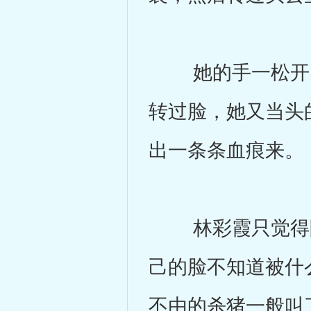
她的手一松开，
转过脸，她又当头
出一条条血痕来。
林彩霞只觉得眼
己的脸不知道被什
不由的杀猪一般叫