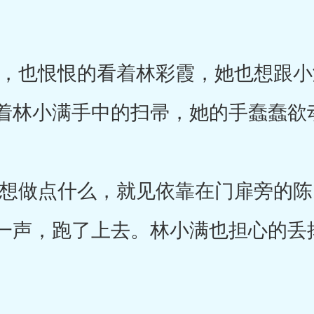
也恨恨的看着林彩霞，她也想跟小
着林小满手中的扫帚，她的手蠢蠢欲
做点什么，就见依靠在门扉旁的陈
一声，跑了上去。林小满也担心的丢