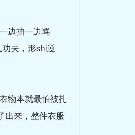
一边抽一边骂
功夫，形shi逆
衣物本就最怕被扎
了出来，整件衣服