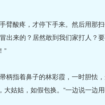
臂酸疼，才停下手来。然后用那扫
方冒出来的？居然敢到我们家打人？
！”
柄指着鼻子的林彩霞，一时胆怯，连
，大姑姑，如假包换。”一边说一边