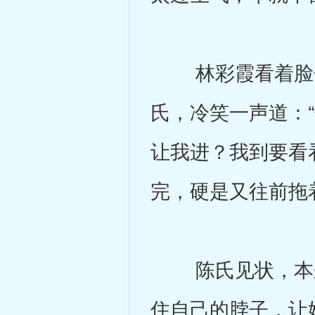
林彩霞看着脸色
氏，冷笑一声道：
让我进？我到要看
完，硬是又往前拖
陈氏见状，本来
住自己的脖子，让