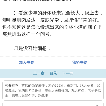
别看这少年的身体还未完全长大，摸上去，
却明显肌肉发达，皮肤光滑，且弹性非常的好。
也不知道这是怎么锻炼出来的？林小满的脑子里
突然迸出这样一个问号。
只是没容她细想，
加入书签
我的书架
上一章
目录
下一章
相关推荐：
首席的强娶豪夺：离婚365次
、
夜封门
、
绝天圣者
、
武
极魔王
、
我的世界全是你
、
重生之医技强国
、
九天神圣
、
老子是妖
王
、
我在天庭建个群
、
超战舰