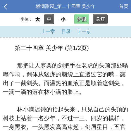
娇满甜园_第二十四章 美少年
首页
大
中
小
护眼
关灯
字体：
上一章
目录
下一章
第二十四章 美少年 (第1/2页)
那把让人寒栗的剑把手在老虎的头顶那处嗡
嗡作响，剑体从猛虎的脑袋上直透过它的嘴，露
出了一截剑头。而温热的血液正是顺着这剑尖，
一滴一滴的落在林小满的脸上。
林小满迟钝的抬起头来，只见自己的头顶的
树枝上站着一名少年，不过十三、四岁的模样，
一身黑衣。一头黑发高高束起，剑眉星目，五官