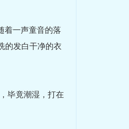
随着一声童音的落
洗的发白干净的衣
，毕竟潮湿，打在