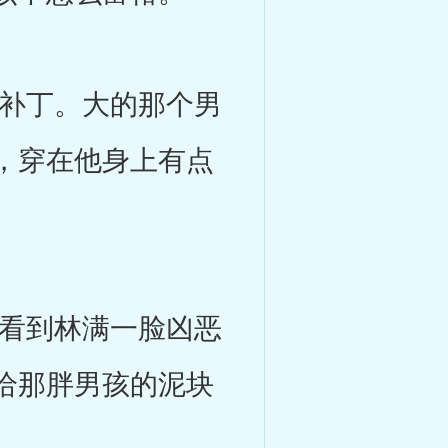
补丁。大的那个男
，穿在他身上有点
看到林满一脸凶恶
给那胖男孩的泥块