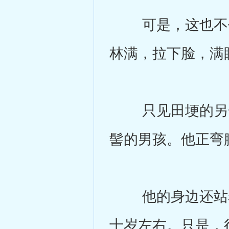
可是，这也不代
林满，拉下脸，满
只见田埂的另一
髻的男孩。他正弯
他的身边还站着
十岁左右。只是，