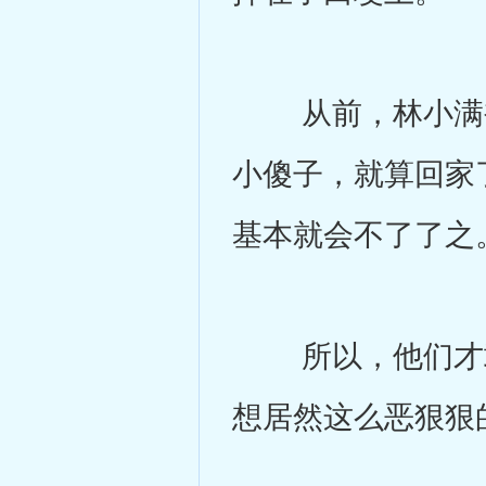
从前，林小满被
小傻子，就算回家
基本就会不了了之
所以，他们才敢
想居然这么恶狠狠