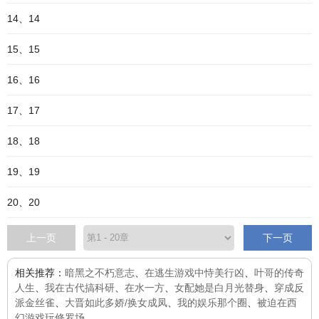
14、14
15、15
16、16
17、17
18、18
19、19
20、20
上一页
下一页
相关推荐：
暗黑之不朽意志
、
在逃生游戏中恃美行凶
、
叶哥的传奇
人生
、
我在古代搞科研
、
在水一方
、
女配她是白月光替身
、
穿成反
派金丝雀
、
大晋如此多娇/换女成凤
、
我的娱乐那个圈
、
被迫在西
幻游戏玩修罗场