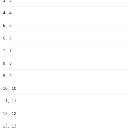
3、3
4、4
5、5
6、6
7、7
8、8
9、9
10、10
11、11
12、12
13、13