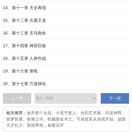
14、第十一章 天女再现
15、第十二章 古霸王龙
16、第十三章 天马救命
17、第十四章 神异巨猿
18、第十五章 人兽作战
19、第十六章 兽吼
20、第十七章 穴道神化
上一页
下一页
相关推荐：
放开那个女巫
、
大苍守夜人
、
全职艺术家
、
武道神尊
、
噩梦惊袭
、
食飨之诗
、
机械炼金术士
、
亏成首富从游戏开始
、
超级
天才狂少
、
面朝季尧，春暖花开