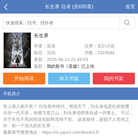
长生界 目录 (共695章)
首页
长生界
作者：辰东
分类：玄幻小说
状态：完结
字数：3323044
更新：2025-06-13 22:49:03
最新：
我的新书《圣墟》已上传
开始阅读
加入书架
我的书架
手机简介
世上谁人能不死？ 任你风华绝代，艳冠天下，到头来也是红粉骷髅；
任你一代天骄，坐拥万里江山，到头来也终将化成一抔黄土。 不过，
关于长生不死的传说却始终流传于世。 故老相传，超脱于人世间之
外，有一个浩大的长生界……
最新章节推荐地址：https://m.yqxs1.com/book/13/